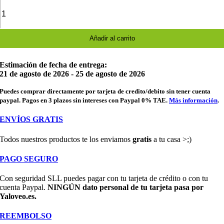
Mochila
escolar
para
guardería
cantidad
Añadir al carrito
Estimación de fecha de entrega:
21 de agosto de 2026 - 25 de agosto de 2026
Puedes comprar directamente por tarjeta de credito/debito sin tener cuenta
paypal. Pagos en 3 plazos sin intereses con Paypal 0% TAE.
Más información
.
ENVÍOS GRATIS
Todos nuestros productos te los enviamos
gratis
a tu casa >;)
PAGO SEGURO
Con seguridad SLL puedes pagar con tu tarjeta de crédito o con tu
cuenta Paypal.
NINGÚN dato personal de tu tarjeta pasa por
Yaloveo.es.
REEMBOLSO