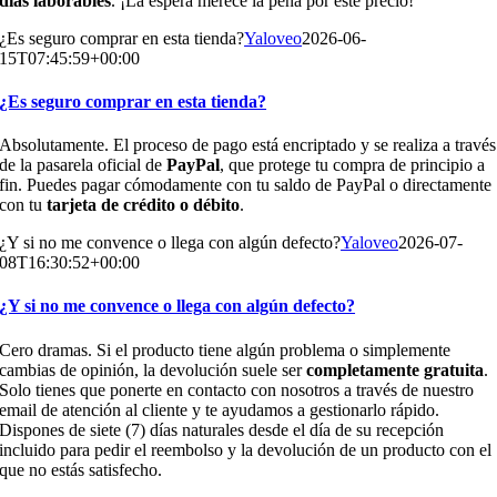
días laborables
. ¡La espera merece la pena por este precio!
¿Es seguro comprar en esta tienda?
Yaloveo
2026-06-
15T07:45:59+00:00
¿Es seguro comprar en esta tienda?
Absolutamente. El proceso de pago está encriptado y se realiza a través
de la pasarela oficial de
PayPal
, que protege tu compra de principio a
fin. Puedes pagar cómodamente con tu saldo de PayPal o directamente
con tu
tarjeta de crédito o débito
.
¿Y si no me convence o llega con algún defecto?
Yaloveo
2026-07-
08T16:30:52+00:00
¿Y si no me convence o llega con algún defecto?
Cero dramas. Si el producto tiene algún problema o simplemente
cambias de opinión, la devolución suele ser
completamente gratuita
.
Solo tienes que ponerte en contacto con nosotros a través de nuestro
email de atención al cliente y te ayudamos a gestionarlo rápido.
Dispones de siete (7) días naturales desde el día de su recepción
incluido para pedir el reembolso y la devolución de un producto con el
que no estás satisfecho.