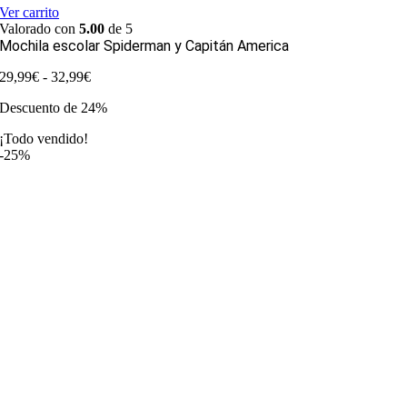
Ver carrito
Valorado con
5.00
de 5
Mochila escolar Spiderman y Capitán America
Rango
29,99
€
-
32,99
€
de
Descuento de 24%
precios:
desde
¡Todo vendido!
29,99€
-25%
hasta
32,99€