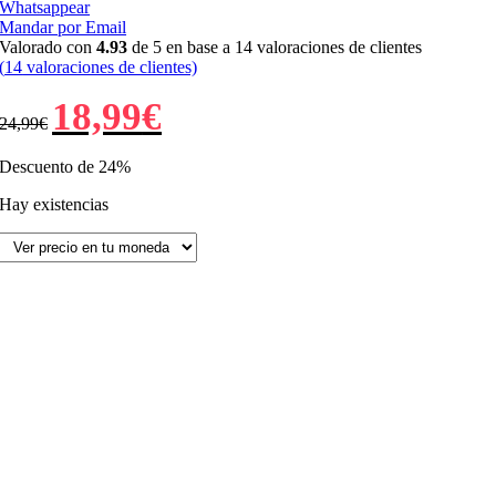
Whatsappear
Mandar por Email
Valorado con
4.93
de 5 en base a
14
valoraciones de clientes
(
14
valoraciones de clientes)
El
El
18,99
€
24,99
€
precio
precio
original
actual
era:
es:
Descuento de 24%
24,99€.
18,99€.
Hay existencias