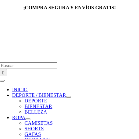
Saltar
¡COMPRA SEGURA Y ENVÍOS GRATIS!
al
contenido
Buscar:
Toggle
Navigation
INICIO
DEPORTE / BIENESTAR
DEPORTE
BIENESTAR
BELLEZA
ROPA
CAMISETAS
SHORTS
GAFAS