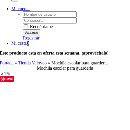
Mi cuenta
Username:
Password:
Recuérdame
Registrar
Mi cesta
0
Este producto esta en oferta esta semana, ¡aprovéchalo!
Portada
»
Tienda Yaloveo
»
Mochila escolar para guardería
Mochila escolar para guardería
-24%
Save