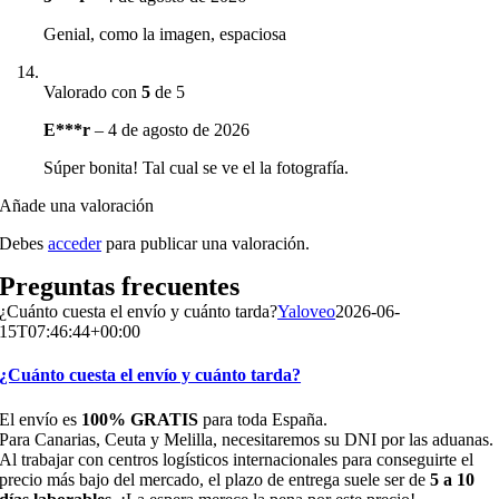
Genial, como la imagen, espaciosa
Valorado con
5
de 5
E***r
–
4 de agosto de 2026
Súper bonita! Tal cual se ve el la fotografía.
Añade una valoración
Debes
acceder
para publicar una valoración.
Preguntas frecuentes
¿Cuánto cuesta el envío y cuánto tarda?
Yaloveo
2026-06-
15T07:46:44+00:00
¿Cuánto cuesta el envío y cuánto tarda?
El envío es
100% GRATIS
para toda España.
Para Canarias, Ceuta y Melilla, necesitaremos su DNI por las aduanas.
Al trabajar con centros logísticos internacionales para conseguirte el
precio más bajo del mercado, el plazo de entrega suele ser de
5 a 10