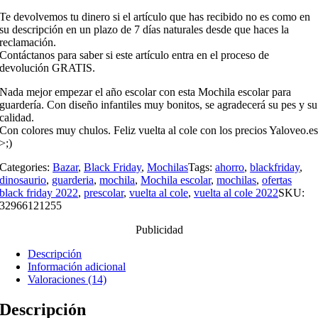
Te devolvemos tu dinero si el artículo que has recibido no es como en
su descripción en un plazo de 7 días naturales desde que haces la
reclamación.
Contáctanos para saber si este artículo entra en el proceso de
devolución GRATIS.
Nada mejor empezar el año escolar con esta Mochila escolar para
guardería. Con diseño infantiles muy bonitos, se agradecerá su pes y su
calidad.
Con colores muy chulos. Feliz vuelta al cole con los precios Yaloveo.e
>;)
Categories:
Bazar
,
Black Friday
,
Mochilas
Tags:
ahorro
,
blackfriday
,
dinosaurio
,
guarderia
,
mochila
,
Mochila escolar
,
mochilas
,
ofertas
black friday 2022
,
prescolar
,
vuelta al cole
,
vuelta al cole 2022
SKU:
32966121255
Publicidad
Descripción
Información adicional
Valoraciones (14)
Descripción