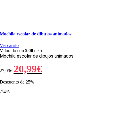
Mochila escolar de dibujos animados
Ver carrito
Valorado con
5.00
de 5
Mochila escolar de dibujos animados
El
El
20,99
€
27,99
€
precio
precio
original
actual
era:
es:
Descuento de 25%
27,99€.
20,99€.
-24%