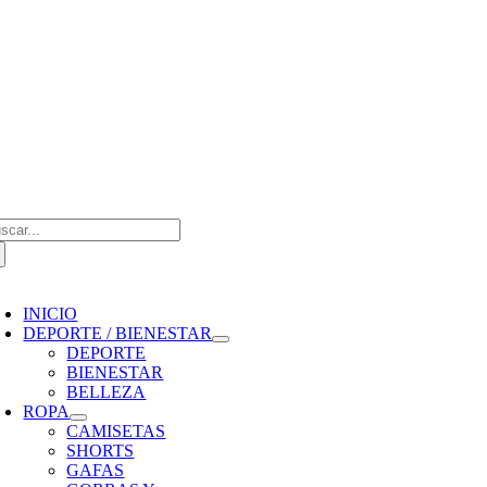
Saltar
al
contenido
scar:
oggle
avigation
INICIO
DEPORTE / BIENESTAR
DEPORTE
BIENESTAR
BELLEZA
ROPA
CAMISETAS
SHORTS
GAFAS