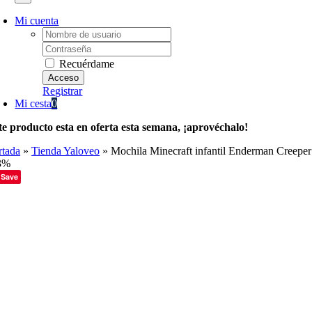
Mi cuenta
Username:
Password:
Recuérdame
Registrar
Mi cesta
0
te producto esta en oferta esta semana, ¡aprovéchalo!
rtada
»
Tienda Yaloveo
»
Mochila Minecraft infantil Enderman Creeper
3%
Save