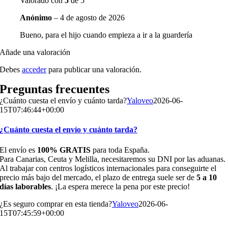
Valorado con
5
de 5
Anónimo
–
4 de agosto de 2026
Bueno, para el hijo cuando empieza a ir a la guardería
Añade una valoración
Debes
acceder
para publicar una valoración.
Preguntas frecuentes
¿Cuánto cuesta el envío y cuánto tarda?
Yaloveo
2026-06-
15T07:46:44+00:00
¿Cuánto cuesta el envío y cuánto tarda?
El envío es
100% GRATIS
para toda España.
Para Canarias, Ceuta y Melilla, necesitaremos su DNI por las aduanas.
Al trabajar con centros logísticos internacionales para conseguirte el
precio más bajo del mercado, el plazo de entrega suele ser de
5 a 10
días laborables
. ¡La espera merece la pena por este precio!
¿Es seguro comprar en esta tienda?
Yaloveo
2026-06-
15T07:45:59+00:00