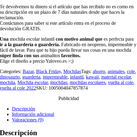
Te devolvemos tu dinero si el artículo que has recibido no es como en
su descripción en un plazo de 7 días naturales desde que haces la
reclamación.
Contáctanos para saber si este artículo entra en el proceso de
devolución GRATIS.
Una
mochila escolar infantil
con motivo animal que
es perfecta para
ir a la guardería o guardería.
Fabricado en neopreno, impermeable y
fácil de lavar. Para que tu hijo pueda llevar sus cosas en una mochila
súper linda con sus
animalitos
favoritos.
Elige el diseño a precio Yaloveo.es >;)
Categories:
Bazar
,
Black Friday
,
Mochilas
Tags:
ahorro
,
animales
,
cole
,
dinosaurio
,
guarderia
,
impermeable
,
infantil
,
kawaii
,
material escolar
,
mochila
,
Mochila escolar
,
mochilas
,
mochilas escolares
,
vuelta al cole
,
vuelta al cole 2022
SKU:
1005004047857874
Publicidad
Descripción
Información adicional
Valoraciones (9)
Descripción