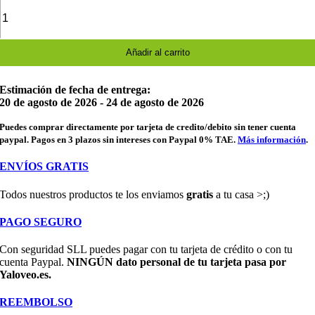
Mochila
escolar
de
dibujos
animados
Añadir al carrito
Kawaii
cantidad
Estimación de fecha de entrega:
20 de agosto de 2026 - 24 de agosto de 2026
Puedes comprar directamente por tarjeta de credito/debito sin tener cuenta
paypal. Pagos en 3 plazos sin intereses con Paypal 0% TAE.
Más información
.
ENVÍOS GRATIS
Todos nuestros productos te los enviamos
gratis
a tu casa >;)
PAGO SEGURO
Con seguridad SLL puedes pagar con tu tarjeta de crédito o con tu
cuenta Paypal.
NINGÚN dato personal de tu tarjeta pasa por
Yaloveo.es.
REEMBOLSO