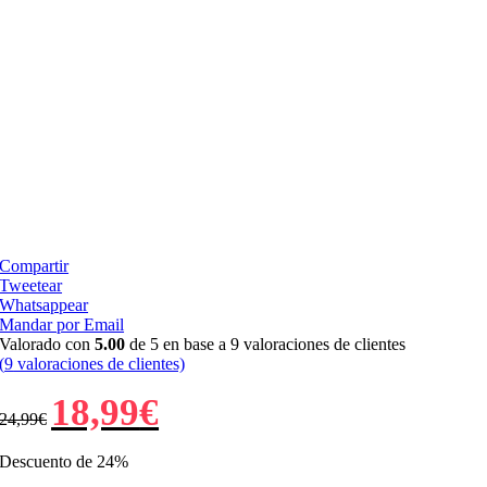
Compartir
Tweetear
Whatsappear
Mandar por Email
Valorado con
5.00
de 5 en base a
9
valoraciones de clientes
(
9
valoraciones de clientes)
El
El
18,99
€
24,99
€
precio
precio
original
actual
era:
es:
Descuento de 24%
24,99€.
18,99€.