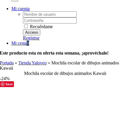
Mi cuenta
Username:
Password:
Recuérdame
Registrar
Mi cesta
0
Este producto esta en oferta esta semana, ¡aprovéchalo!
Portada
»
Tienda Yaloveo
»
Mochila escolar de dibujos animados
Kawaii
Mochila escolar de dibujos animados Kawaii
-24%
Save