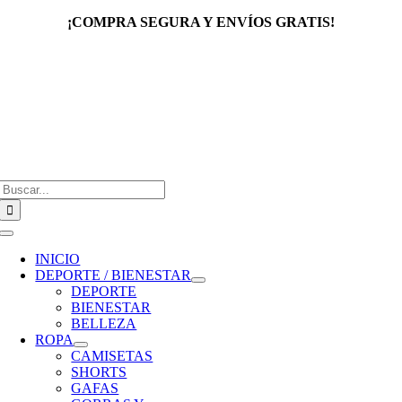
Saltar
¡COMPRA SEGURA Y ENVÍOS GRATIS!
al
contenido
Buscar:
Toggle
Navigation
INICIO
DEPORTE / BIENESTAR
DEPORTE
BIENESTAR
BELLEZA
ROPA
CAMISETAS
SHORTS
GAFAS