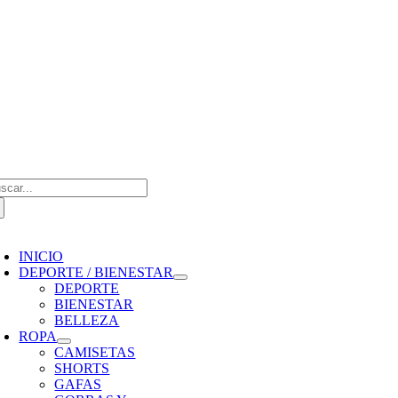
Saltar
al
contenido
scar:
oggle
avigation
INICIO
DEPORTE / BIENESTAR
DEPORTE
BIENESTAR
BELLEZA
ROPA
CAMISETAS
SHORTS
GAFAS