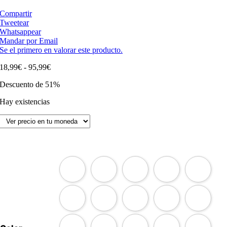
Compartir
Tweetear
Whatsappear
Mandar por Email
Se el primero en valorar este producto.
Rango
18,99
€
-
95,99
€
de
Descuento de 51%
precios:
desde
Hay existencias
18,99€
hasta
95,99€