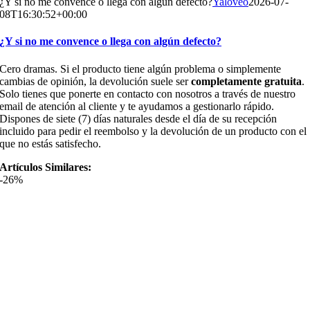
¿Y si no me convence o llega con algún defecto?
Yaloveo
2026-07-
08T16:30:52+00:00
¿Y si no me convence o llega con algún defecto?
Cero dramas. Si el producto tiene algún problema o simplemente
cambias de opinión, la devolución suele ser
completamente gratuita
.
Solo tienes que ponerte en contacto con nosotros a través de nuestro
email de atención al cliente y te ayudamos a gestionarlo rápido.
Dispones de siete (7) días naturales desde el día de su recepción
incluido para pedir el reembolso y la devolución de un producto con el
que no estás satisfecho.
Artículos Similares:
-26%