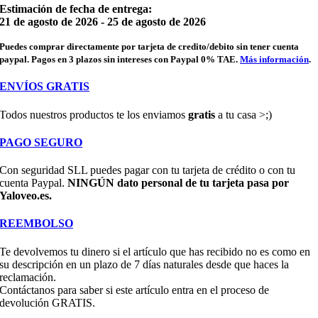
Estimación de fecha de entrega:
y
21 de agosto de 2026 - 25 de agosto de 2026
adultos
cantidad
Puedes comprar directamente por tarjeta de credito/debito sin tener cuenta
paypal. Pagos en 3 plazos sin intereses con Paypal 0% TAE.
Más información
.
ENVÍOS GRATIS
Todos nuestros productos te los enviamos
gratis
a tu casa >;)
PAGO SEGURO
Con seguridad SLL puedes pagar con tu tarjeta de crédito o con tu
cuenta Paypal.
NINGÚN dato personal de tu tarjeta pasa por
Yaloveo.es.
REEMBOLSO
Te devolvemos tu dinero si el artículo que has recibido no es como en
su descripción en un plazo de 7 días naturales desde que haces la
reclamación.
Contáctanos para saber si este artículo entra en el proceso de
devolución GRATIS.