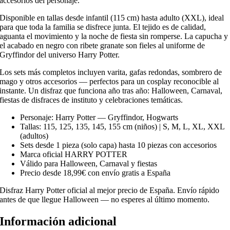
accesorios del personaje.
Disponible en tallas desde infantil (115 cm) hasta adulto (XXL), ideal
para que toda la familia se disfrece junta. El tejido es de calidad,
aguanta el movimiento y la noche de fiesta sin romperse. La capucha y
el acabado en negro con ribete granate son fieles al uniforme de
Gryffindor del universo Harry Potter.
Los sets más completos incluyen varita, gafas redondas, sombrero de
mago y otros accesorios — perfectos para un cosplay reconocible al
instante. Un disfraz que funciona año tras año: Halloween, Carnaval,
fiestas de disfraces de instituto y celebraciones temáticas.
Personaje: Harry Potter — Gryffindor, Hogwarts
Tallas: 115, 125, 135, 145, 155 cm (niños) | S, M, L, XL, XXL
(adultos)
Sets desde 1 pieza (solo capa) hasta 10 piezas con accesorios
Marca oficial HARRY POTTER
Válido para Halloween, Carnaval y fiestas
Precio desde 18,99€ con envío gratis a España
Disfraz Harry Potter oficial al mejor precio de España. Envío rápido
antes de que llegue Halloween — no esperes al último momento.
Información adicional