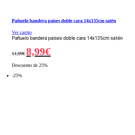
Pañuelo bandera países doble cara 14x135cm satén
Ver carrito
Pañuelo bandera países doble cara 14x135cm satén
El
El
8,99
€
11,99
€
precio
precio
original
actual
era:
es:
Descuento de 25%
11,99€.
8,99€.
-25%