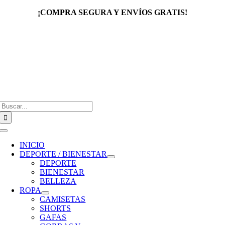
Saltar
¡COMPRA SEGURA Y ENVÍOS GRATIS!
al
contenido
Buscar:
Toggle
Navigation
INICIO
DEPORTE / BIENESTAR
DEPORTE
BIENESTAR
BELLEZA
ROPA
CAMISETAS
SHORTS
GAFAS