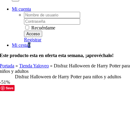
Mi cuenta
Username:
Password:
Recuérdame
Registrar
Mi cesta
0
Este producto esta en oferta esta semana, ¡aprovéchalo!
Portada
»
Tienda Yaloveo
»
Disfraz Halloween de Harry Potter para
niños y adultos
Disfraz Halloween de Harry Potter para niños y adultos
-51%
Save