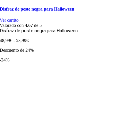
Disfraz de peste negra para Halloween
Ver carrito
Valorado con
4.67
de 5
Disfraz de peste negra para Halloween
Rango
48,99
€
-
53,99
€
de
Descuento de 24%
precios:
desde
-24%
48,99€
hasta
53,99€