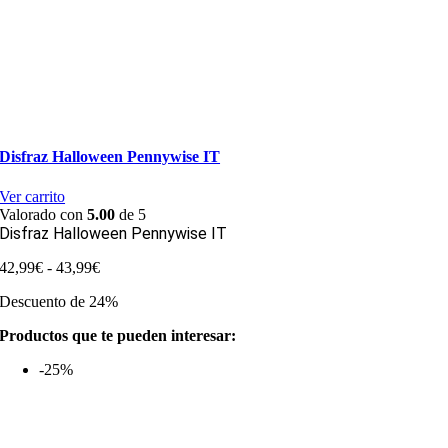
Disfraz Halloween Pennywise IT
Ver carrito
Valorado con
5.00
de 5
Disfraz Halloween Pennywise IT
Rango
42,99
€
-
43,99
€
de
Descuento de 24%
precios:
desde
Productos que te pueden interesar:
42,99€
hasta
-25%
43,99€