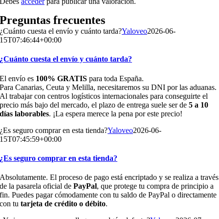
Debes
acceder
para publicar una valoración.
Preguntas frecuentes
¿Cuánto cuesta el envío y cuánto tarda?
Yaloveo
2026-06-
15T07:46:44+00:00
¿Cuánto cuesta el envío y cuánto tarda?
El envío es
100% GRATIS
para toda España.
Para Canarias, Ceuta y Melilla, necesitaremos su DNI por las aduanas.
Al trabajar con centros logísticos internacionales para conseguirte el
precio más bajo del mercado, el plazo de entrega suele ser de
5 a 10
días laborables
. ¡La espera merece la pena por este precio!
¿Es seguro comprar en esta tienda?
Yaloveo
2026-06-
15T07:45:59+00:00
¿Es seguro comprar en esta tienda?
Absolutamente. El proceso de pago está encriptado y se realiza a través
de la pasarela oficial de
PayPal
, que protege tu compra de principio a
fin. Puedes pagar cómodamente con tu saldo de PayPal o directamente
con tu
tarjeta de crédito o débito
.