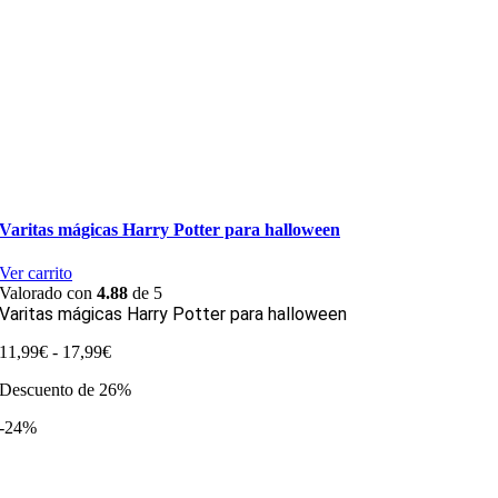
Varitas mágicas Harry Potter para halloween
Ver carrito
Valorado con
4.88
de 5
Varitas mágicas Harry Potter para halloween
Rango
11,99
€
-
17,99
€
de
Descuento de 26%
precios:
desde
-24%
11,99€
hasta
17,99€