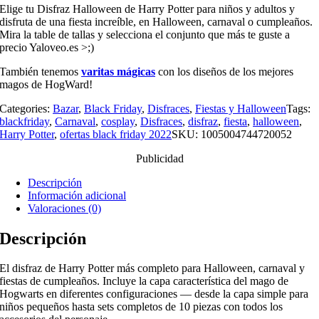
Elige tu Disfraz Halloween de Harry Potter para niños y adultos y
disfruta de una fiesta increíble, en Halloween, carnaval o cumpleaños.
Mira la table de tallas y selecciona el conjunto que más te guste a
precio Yaloveo.es >;)
También tenemos
varitas mágicas
con los diseños de los mejores
magos de HogWard!
Categories:
Bazar
,
Black Friday
,
Disfraces
,
Fiestas y Halloween
Tags:
blackfriday
,
Carnaval
,
cosplay
,
Disfraces
,
disfraz
,
fiesta
,
halloween
,
Harry Potter
,
ofertas black friday 2022
SKU:
1005004744720052
Publicidad
Descripción
Información adicional
Valoraciones (0)
Descripción
El disfraz de Harry Potter más completo para Halloween, carnaval y
fiestas de cumpleaños. Incluye la capa característica del mago de
Hogwarts en diferentes configuraciones — desde la capa simple para
niños pequeños hasta sets completos de 10 piezas con todos los