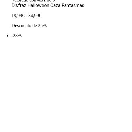
Disfraz Halloween Caza Fantasmas
Rango
19,99
€
-
34,99
€
de
Descuento de 25%
precios:
desde
-28%
19,99€
hasta
34,99€