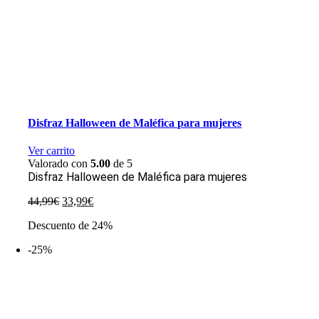
Disfraz Halloween de Maléfica para mujeres
Ver carrito
Valorado con
5.00
de 5
Disfraz Halloween de Maléfica para mujeres
El
El
44,99
€
33,99
€
precio
precio
Descuento de 24%
original
actual
era:
es:
-25%
44,99€.
33,99€.