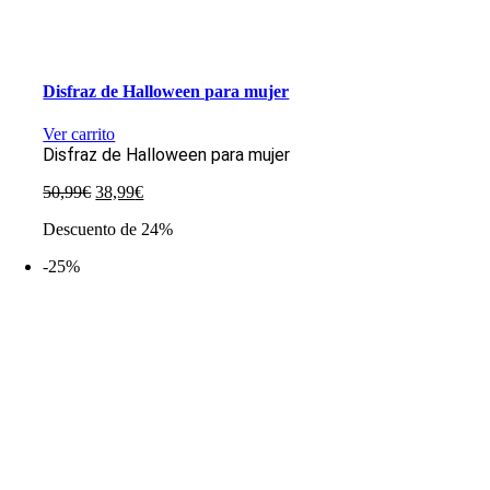
Disfraz de Halloween para mujer
Ver carrito
Disfraz de Halloween para mujer
El
El
50,99
€
38,99
€
precio
precio
Descuento de 24%
original
actual
era:
es:
-25%
50,99€.
38,99€.