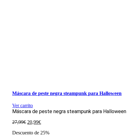
Máscara de peste negra steampunk para Halloween
Ver carrito
Máscara de peste negra steampunk para Halloween
El
El
27,99
€
20,99
€
precio
precio
Descuento de 25%
original
actual
era:
es: