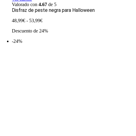
Valorado con
4.67
de 5
Disfraz de peste negra para Halloween
Rango
48,99
€
-
53,99
€
de
Descuento de 24%
precios:
desde
-24%
48,99€
hasta
53,99€