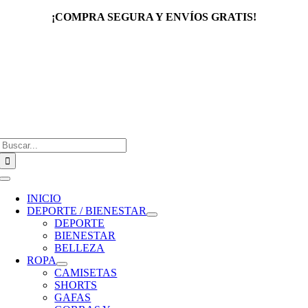
Saltar
¡COMPRA SEGURA Y ENVÍOS GRATIS!
al
contenido
Buscar:
Toggle
Navigation
INICIO
DEPORTE / BIENESTAR
DEPORTE
BIENESTAR
BELLEZA
ROPA
CAMISETAS
SHORTS
GAFAS