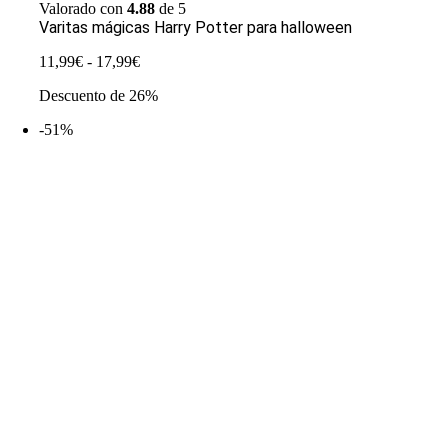
Valorado con
4.88
de 5
Varitas mágicas Harry Potter para halloween
Rango
11,99
€
-
17,99
€
de
Descuento de 26%
precios:
desde
-51%
11,99€
hasta
17,99€