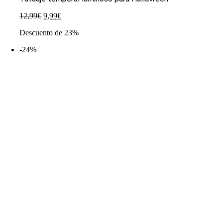
El
El
12,99
€
9,99
€
precio
precio
Descuento de 23%
original
actual
era:
es:
-24%
12,99€.
9,99€.