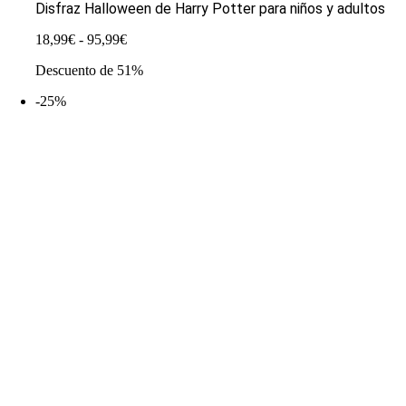
Disfraz Halloween de Harry Potter para niños y adultos
Rango
18,99
€
-
95,99
€
de
Descuento de 51%
precios:
desde
-25%
18,99€
hasta
95,99€