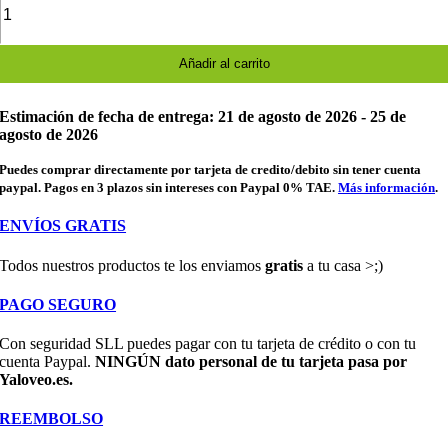
para
lápices
de
gatos
Añadir al carrito
cantidad
Estimación de fecha de entrega: 21 de agosto de 2026 - 25 de
agosto de 2026
Puedes comprar directamente por tarjeta de credito/debito sin tener cuenta
paypal. Pagos en 3 plazos sin intereses con Paypal 0% TAE.
Más información
.
ENVÍOS GRATIS
Todos nuestros productos te los enviamos
gratis
a tu casa >;)
PAGO SEGURO
Con seguridad SLL puedes pagar con tu tarjeta de crédito o con tu
cuenta Paypal.
NINGÚN dato personal de tu tarjeta pasa por
Yaloveo.es.
REEMBOLSO