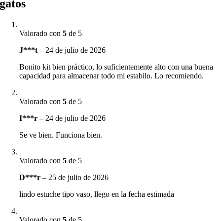
gatos
Valorado con
5
de 5
J***t
–
24 de julio de 2026
Bonito kit bien práctico, lo suficientemente alto con una buena
capacidad para almacenar todo mi estabilo. Lo recomiendo.
Valorado con
5
de 5
I***r
–
24 de julio de 2026
Se ve bien. Funciona bien.
Valorado con
5
de 5
D***r
–
25 de julio de 2026
lindo estuche tipo vaso, llego en la fecha estimada
Valorado con
5
de 5