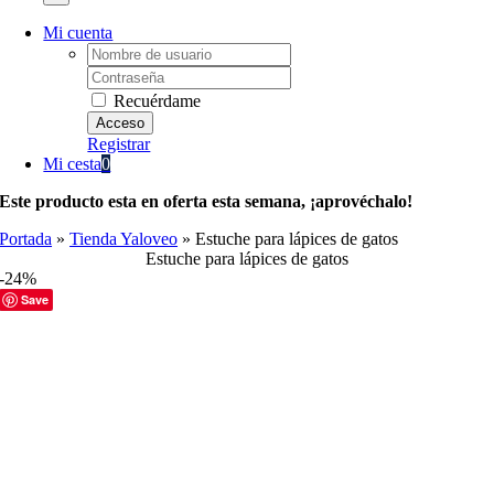
Mi cuenta
Username:
Password:
Recuérdame
Registrar
Mi cesta
0
Este producto esta en oferta esta semana, ¡aprovéchalo!
Portada
»
Tienda Yaloveo
»
Estuche para lápices de gatos
Estuche para lápices de gatos
-24%
Save