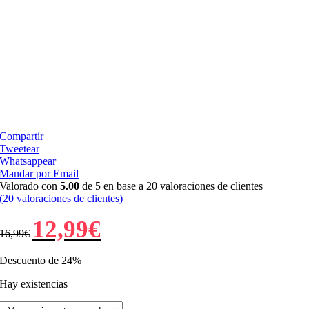
Compartir
Tweetear
Whatsappear
Mandar por Email
Valorado con
5.00
de 5 en base a
20
valoraciones de clientes
(
20
valoraciones de clientes)
El
El
12,99
€
16,99
€
precio
precio
original
actual
era:
es:
Descuento de 24%
16,99€.
12,99€.
Hay existencias