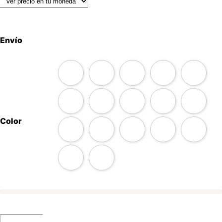
Envío
Color
Estuche