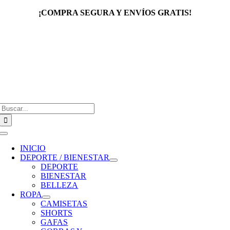
Saltar
¡COMPRA SEGURA Y ENVÍOS GRATIS!
al
contenido
Buscar:
Toggle
Navigation
INICIO
DEPORTE / BIENESTAR
DEPORTE
BIENESTAR
BELLEZA
ROPA
CAMISETAS
SHORTS
GAFAS