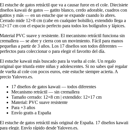
El estuche de gatos retráctil que va a causar furor en el cole. Diecisiete
diseños kawaii de gatos — gatito blanco, cerdo adorable, cuadros con
gatitos y más — en un estuche que se expande cuando lo abres.
Cerrado mide 12×8 cm (cabe en cualquier bolsillo), extendido llega a
12×17 cm con el espacio perfecto para todos los bolígrafos y lápices.
Material PVC suave y resistente. El mecanismo retráctil funciona sin
cremallera — se abre y cierra con un movimiento. Fácil para manos
pequeñas a partir de 3 años. Los 17 diseños son todos diferentes —
perfectos para coleccionar o para elegir el favorito del día.
El estuche kawaii más buscado para la vuelta al cole. Un regalo
original que triunfa entre niñas y adolescentes. Si no sabes qué regalar
de vuelta al cole con pocos euros, este estuche siempre acierta. A
precio Yaloveo.es.
17 diseños de gatos kawaii — todos diferentes
Mecanismo retráctil — sin cremallera
Tamaño cerrado: 12×8 cm | extendido: 12×17 cm
Material: PVC suave resistente
Para +3 años
Envío gratis a España
El estuche de gatos retráctil más original de España. 17 diseños kawaii
para elegir. Envío rápido desde Yaloveo.es.