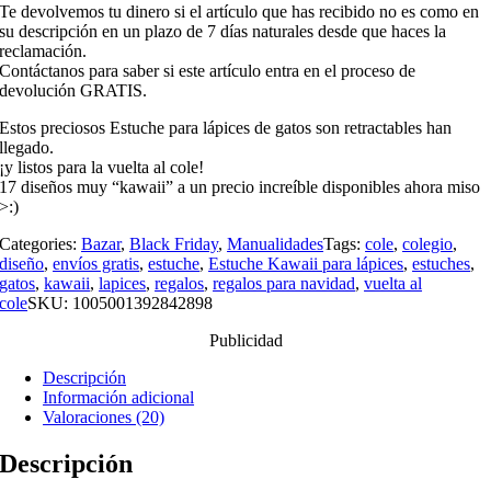
Te devolvemos tu dinero si el artículo que has recibido no es como en
su descripción en un plazo de 7 días naturales desde que haces la
reclamación.
Contáctanos para saber si este artículo entra en el proceso de
devolución GRATIS.
Estos preciosos Estuche para lápices de gatos son retractables han
llegado.
¡y listos para la vuelta al cole!
17 diseños muy “kawaii” a un precio increíble disponibles ahora miso
>:)
Categories:
Bazar
,
Black Friday
,
Manualidades
Tags:
cole
,
colegio
,
diseño
,
envíos gratis
,
estuche
,
Estuche Kawaii para lápices
,
estuches
,
gatos
,
kawaii
,
lapices
,
regalos
,
regalos para navidad
,
vuelta al
cole
SKU:
1005001392842898
Publicidad
Descripción
Información adicional
Valoraciones (20)
Descripción