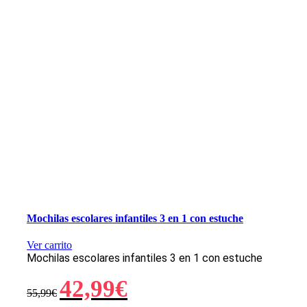
Mochilas escolares infantiles 3 en 1 con estuche
Ver carrito
Mochilas escolares infantiles 3 en 1 con estuche
El
El
42,99
€
55,99
€
precio
precio
original
actual