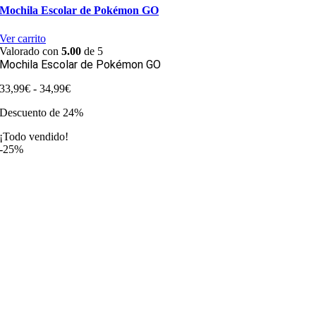
Mochila Escolar de Pokémon GO
Ver carrito
Valorado con
5.00
de 5
Mochila Escolar de Pokémon GO
Rango
33,99
€
-
34,99
€
de
Descuento de 24%
precios:
desde
¡Todo vendido!
33,99€
-25%
hasta
34,99€