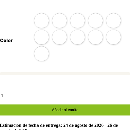
Color
Mochila
escolar
Fortnite
impermeable
cantidad
Añadir al carrito
Estimación de fecha de entrega: 24 de agosto de 2026 - 26 de