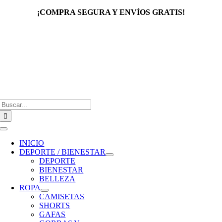
Saltar
¡COMPRA SEGURA Y ENVÍOS GRATIS!
al
contenido
Buscar:
Toggle
Navigation
INICIO
DEPORTE / BIENESTAR
DEPORTE
BIENESTAR
BELLEZA
ROPA
CAMISETAS
SHORTS
GAFAS