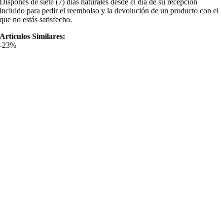
Dispones de siete (7) días naturales desde el día de su recepción
incluido para pedir el reembolso y la devolución de un producto con el
que no estás satisfecho.
Artículos Similares:
-23%