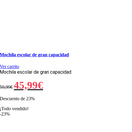
Mochila escolar de gran capacidad
Ver carrito
Mochila escolar de gran capacidad
El
El
45,99
€
59,99
€
precio
precio
original
actual
era:
es:
Descuento de 23%
59,99€.
45,99€.
¡Todo vendido!
-23%