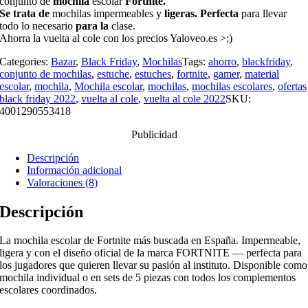
conjunto
de
mochila
escolar
Fortnite.
Se
trata
de
mochilas
impermeables
y
ligeras.
Perfecta
para
llevar
todo
lo
necesario
para
la
clase.
Ahorra la vuelta al cole con los precios Yaloveo.es >;)
Categories:
Bazar
,
Black Friday
,
Mochilas
Tags:
ahorro
,
blackfriday
,
conjunto de mochilas
,
estuche
,
estuches
,
fortnite
,
gamer
,
material
escolar
,
mochila
,
Mochila escolar
,
mochilas
,
mochilas escolares
,
ofertas
black friday 2022
,
vuelta al cole
,
vuelta al cole 2022
SKU:
4001290553418
Publicidad
Descripción
Información adicional
Valoraciones (8)
Descripción
La mochila escolar de Fortnite más buscada en España. Impermeable,
ligera y con el diseño oficial de la marca FORTNITE — perfecta para
los jugadores que quieren llevar su pasión al instituto. Disponible como
mochila individual o en sets de 5 piezas con todos los complementos
escolares coordinados.