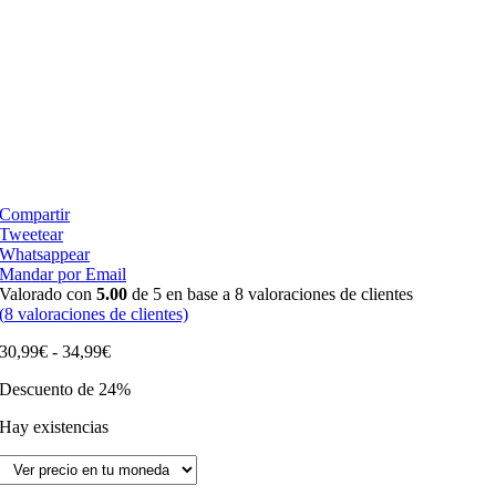
Compartir
Tweetear
Whatsappear
Mandar por Email
Valorado con
5.00
de 5 en base a
8
valoraciones de clientes
(
8
valoraciones de clientes)
Rango
30,99
€
-
34,99
€
de
Descuento de 24%
precios:
desde
Hay existencias
30,99€
hasta
34,99€