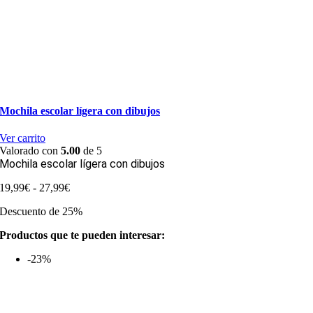
Mochila escolar lígera con dibujos
Ver carrito
Valorado con
5.00
de 5
Mochila escolar lígera con dibujos
Rango
19,99
€
-
27,99
€
de
Descuento de 25%
precios:
desde
Productos que te pueden interesar:
19,99€
hasta
-23%
27,99€