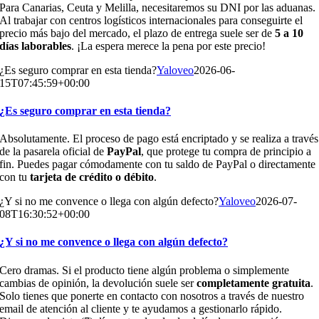
Para Canarias, Ceuta y Melilla, necesitaremos su DNI por las aduanas.
Al trabajar con centros logísticos internacionales para conseguirte el
precio más bajo del mercado, el plazo de entrega suele ser de
5 a 10
días laborables
. ¡La espera merece la pena por este precio!
¿Es seguro comprar en esta tienda?
Yaloveo
2026-06-
15T07:45:59+00:00
¿Es seguro comprar en esta tienda?
Absolutamente. El proceso de pago está encriptado y se realiza a través
de la pasarela oficial de
PayPal
, que protege tu compra de principio a
fin. Puedes pagar cómodamente con tu saldo de PayPal o directamente
con tu
tarjeta de crédito o débito
.
¿Y si no me convence o llega con algún defecto?
Yaloveo
2026-07-
08T16:30:52+00:00
¿Y si no me convence o llega con algún defecto?
Cero dramas. Si el producto tiene algún problema o simplemente
cambias de opinión, la devolución suele ser
completamente gratuita
.
Solo tienes que ponerte en contacto con nosotros a través de nuestro
email de atención al cliente y te ayudamos a gestionarlo rápido.