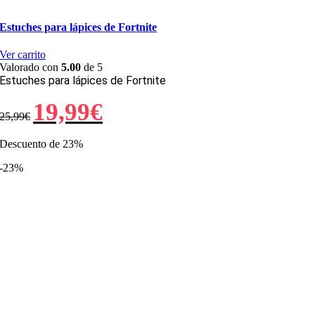
Estuches para lápices de Fortnite
Ver carrito
Valorado con
5.00
de 5
Estuches para lápices de Fortnite
El
El
19,99
€
25,99
€
precio
precio
original
actual
era:
es:
Descuento de 23%
25,99€.
19,99€.
-23%