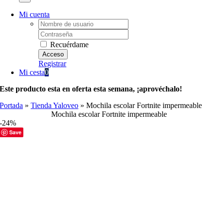
Mi cuenta
Username:
Password:
Recuérdame
Registrar
Mi cesta
0
Este producto esta en oferta esta semana, ¡aprovéchalo!
Portada
»
Tienda Yaloveo
»
Mochila escolar Fortnite impermeable
Mochila escolar Fortnite impermeable
-24%
Save