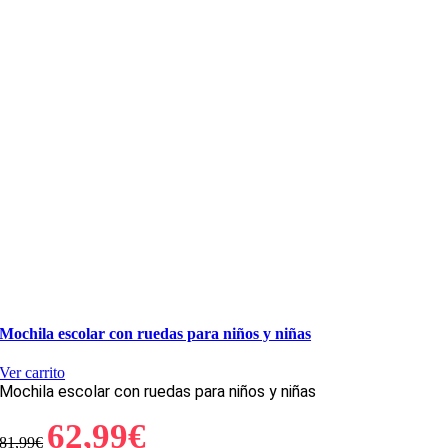
Mochila escolar con ruedas para niños y niñas
Ver carrito
Mochila escolar con ruedas para niños y niñas
El
El
62,99
€
81,99
€
precio
precio