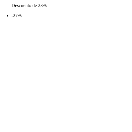
era:
es:
Descuento de 23%
55,99€.
42,99€.
-27%