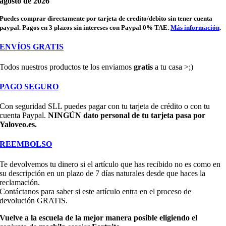
agosto de 2026
Puedes comprar directamente por tarjeta de credito/debito sin tener cuenta
paypal. Pagos en 3 plazos sin intereses con Paypal 0% TAE.
Más información
.
ENVÍOS GRATIS
Todos nuestros productos te los enviamos
gratis
a tu casa >;)
PAGO SEGURO
Con seguridad SLL puedes pagar con tu tarjeta de crédito o con tu
cuenta Paypal.
NINGÚN dato personal de tu tarjeta pasa por
Yaloveo.es.
REEMBOLSO
Te devolvemos tu dinero si el artículo que has recibido no es como en
su descripción en un plazo de 7 días naturales desde que haces la
reclamación.
Contáctanos para saber si este artículo entra en el proceso de
devolución GRATIS.
Vuelve
a
la
escuela
de
la
mejor
manera
posible
eligiendo
el