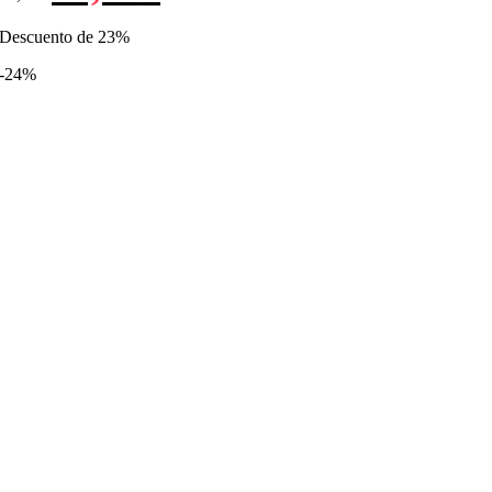
original
actual
era:
es:
Descuento de 23%
81,99€.
62,99€.
-24%