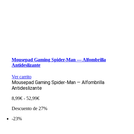
Mousepad Gaming Spider-Man — Alfombrilla
Antideslizante
Ver carrito
Mousepad Gaming Spider-Man — Alfombrilla
Antideslizante
Rango
8,99
€
-
52,99
€
de
Descuento de 27%
precios:
desde
-23%
8,99€
hasta
52,99€