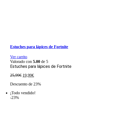
Estuches para lápices de Fortnite
Ver carrito
Valorado con
5.00
de 5
Estuches para lápices de Fortnite
El
El
25,99
€
19,99
€
precio
precio
Descuento de 23%
original
actual
era:
es:
¡Todo vendido!
25,99€.
19,99€.
-23%