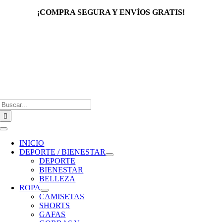
Saltar
¡COMPRA SEGURA Y ENVÍOS GRATIS!
al
contenido
Buscar:
Toggle
Navigation
INICIO
DEPORTE / BIENESTAR
DEPORTE
BIENESTAR
BELLEZA
ROPA
CAMISETAS
SHORTS
GAFAS