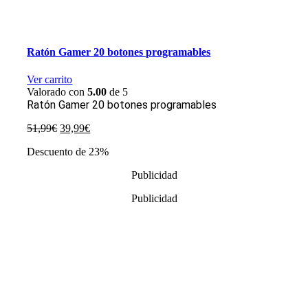
Ratón Gamer 20 botones programables
Ver carrito
Valorado con
5.00
de 5
Ratón Gamer 20 botones programables
El
El
51,99
€
39,99
€
precio
precio
Descuento de 23%
original
actual
era:
es:
Publicidad
51,99€.
39,99€.
Publicidad