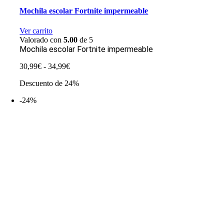
Mochila escolar Fortnite impermeable
Ver carrito
Valorado con
5.00
de 5
Mochila escolar Fortnite impermeable
Rango
30,99
€
-
34,99
€
de
Descuento de 24%
precios:
desde
-24%
30,99€
hasta
34,99€