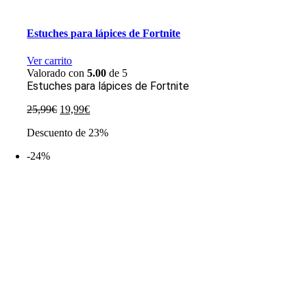
Estuches para lápices de Fortnite
Ver carrito
Valorado con
5.00
de 5
Estuches para lápices de Fortnite
El
El
25,99
€
19,99
€
precio
precio
Descuento de 23%
original
actual
era:
es:
-24%
25,99€.
19,99€.