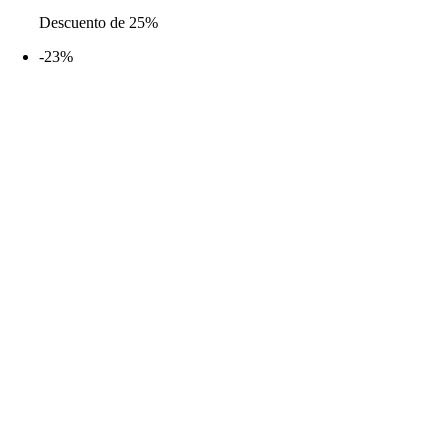
de
Descuento de 25%
precios:
desde
-23%
26,99€
hasta
31,99€