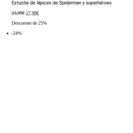
Estuche de lápices de Spiderman y superhéroes
El
El
23,99
€
17,99
€
precio
precio
Descuento de 25%
original
actual
era:
es:
-24%
23,99€.
17,99€.