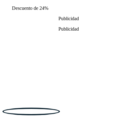
precio
precio
Descuento de 24%
original
actual
era:
es:
Publicidad
16,99€.
12,99€.
Publicidad