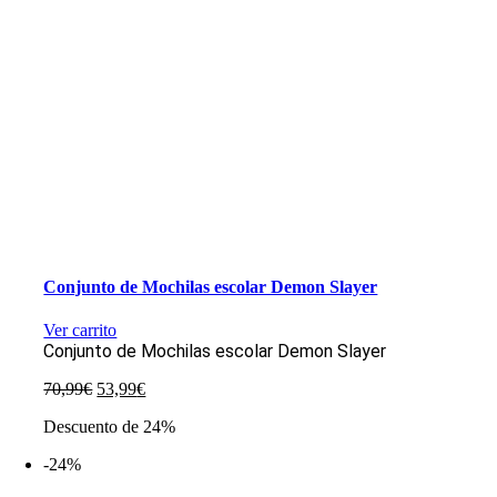
Conjunto de Mochilas escolar Demon Slayer
Ver carrito
Conjunto de Mochilas escolar Demon Slayer
El
El
70,99
€
53,99
€
precio
precio
Descuento de 24%
original
actual
era:
es:
-24%
70,99€.
53,99€.