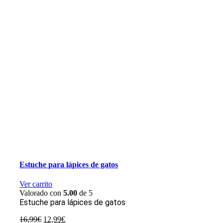
Estuche para lápices de gatos
Ver carrito
Valorado con
5.00
de 5
Estuche para lápices de gatos
El
El
16,99
€
12,99
€