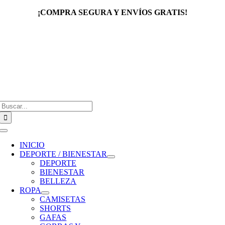
Saltar
¡COMPRA SEGURA Y ENVÍOS GRATIS!
al
contenido
Buscar:
Toggle
Navigation
INICIO
DEPORTE / BIENESTAR
DEPORTE
BIENESTAR
BELLEZA
ROPA
CAMISETAS
SHORTS
GAFAS