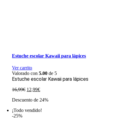
Estuche escolar Kawaii para lápices
Ver carrito
Valorado con
5.00
de 5
Estuche escolar Kawaii para lápices
El
El
16,99
€
12,99
€
precio
precio
Descuento de 24%
original
actual
era:
es:
¡Todo vendido!
16,99€.
12,99€.
-25%