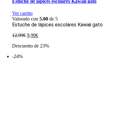
Estuche de lápices escolares Kawaii gato
Ver carrito
Valorado con
5.00
de 5
Estuche de lápices escolares Kawaii gato
El
El
12,99
€
9,99
€
precio
precio
Descuento de 23%
original
actual
era:
es:
-24%
12,99€.
9,99€.