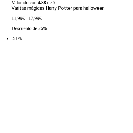
Valorado con
4.88
de 5
Varitas mágicas Harry Potter para halloween
Rango
11,99
€
-
17,99
€
de
Descuento de 26%
precios:
desde
-51%
11,99€
hasta
17,99€