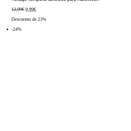
El
El
12,99
€
9,99
€
precio
precio
Descuento de 23%
original
actual
era:
es:
-24%
12,99€.
9,99€.