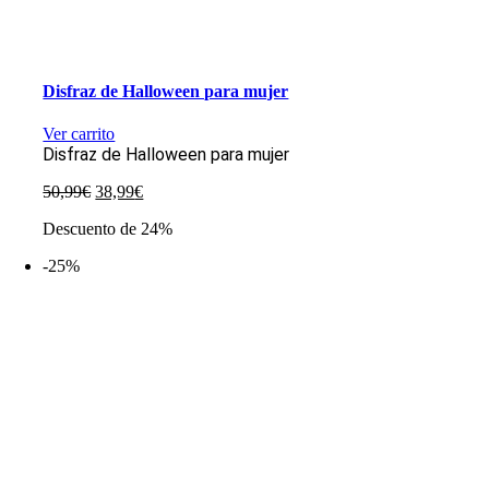
Disfraz de Halloween para mujer
Ver carrito
Disfraz de Halloween para mujer
El
El
50,99
€
38,99
€
precio
precio
Descuento de 24%
original
actual
era:
es:
-25%
50,99€.
38,99€.