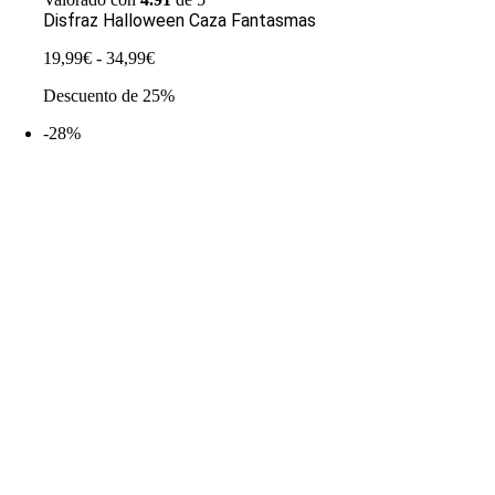
Disfraz Halloween Caza Fantasmas
Rango
19,99
€
-
34,99
€
de
Descuento de 25%
precios:
desde
-28%
19,99€
hasta
34,99€