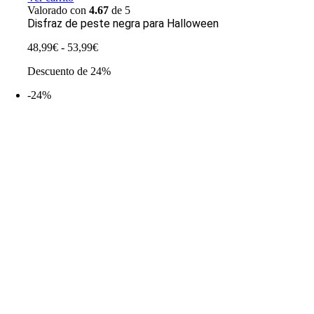
Valorado con
4.67
de 5
Disfraz de peste negra para Halloween
Rango
48,99
€
-
53,99
€
de
Descuento de 24%
precios:
desde
-24%
48,99€
hasta
53,99€