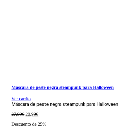
Máscara de peste negra steampunk para Halloween
Ver carrito
Máscara de peste negra steampunk para Halloween
El
El
27,99
€
20,99
€
precio
precio
Descuento de 25%
original
actual
era:
es: