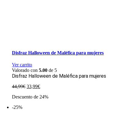
Disfraz Halloween de Maléfica para mujeres
Ver carrito
Valorado con
5.00
de 5
Disfraz Halloween de Maléfica para mujeres
El
El
44,99
€
33,99
€
precio
precio
Descuento de 24%
original
actual
era:
es:
-25%
44,99€.
33,99€.