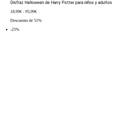
Disfraz Halloween de Harry Potter para niños y adultos
Rango
18,99
€
-
95,99
€
de
Descuento de 51%
precios:
desde
-25%
18,99€
hasta
95,99€