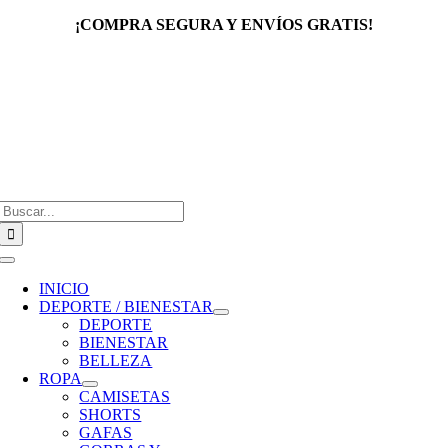
Saltar
¡COMPRA SEGURA Y ENVÍOS GRATIS!
al
contenido
Buscar:
Toggle
Navigation
INICIO
DEPORTE / BIENESTAR
DEPORTE
BIENESTAR
BELLEZA
ROPA
CAMISETAS
SHORTS
GAFAS