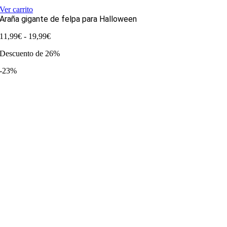
Ver carrito
Araña gigante de felpa para Halloween
Rango
11,99
€
-
19,99
€
de
Descuento de 26%
precios:
desde
-23%
11,99€
hasta
19,99€