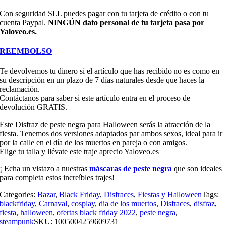
Con seguridad SLL puedes pagar con tu tarjeta de crédito o con tu
cuenta Paypal.
NINGÚN dato personal de tu tarjeta pasa por
Yaloveo.es.
REEMBOLSO
Te devolvemos tu dinero si el artículo que has recibido no es como en
su descripción en un plazo de 7 días naturales desde que haces la
reclamación.
Contáctanos para saber si este artículo entra en el proceso de
devolución GRATIS.
Este Disfraz de peste negra para Halloween serás la atracción de la
fiesta. Tenemos dos versiones adaptados par ambos sexos, ideal para ir
por la calle en el día de los muertos en pareja o con amigos.
Elige tu talla y llévate este traje aprecio Yaloveo.es
¡ Echa un vistazo a nuestras
máscaras de peste negra
que son ideales
para completa estos increíbles trajes!
Categories:
Bazar
,
Black Friday
,
Disfraces
,
Fiestas y Halloween
Tags:
blackfriday
,
Carnaval
,
cosplay
,
dia de los muertos
,
Disfraces
,
disfraz
,
fiesta
,
halloween
,
ofertas black friday 2022
,
peste negra
,
steampunk
SKU:
1005004259609731