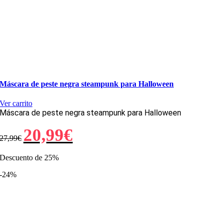
Máscara de peste negra steampunk para Halloween
Ver carrito
Máscara de peste negra steampunk para Halloween
El
El
20,99
€
27,99
€
precio
precio
original
actual
era:
es:
Descuento de 25%
27,99€.
20,99€.
-24%