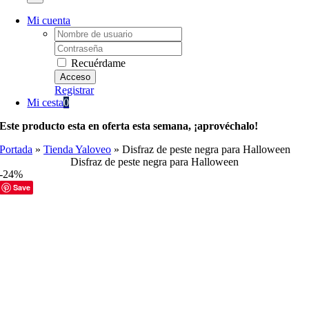
Mi cuenta
Username:
Password:
Recuérdame
Registrar
Mi cesta
0
Este producto esta en oferta esta semana, ¡aprovéchalo!
Portada
»
Tienda Yaloveo
»
Disfraz de peste negra para Halloween
Disfraz de peste negra para Halloween
-24%
Save