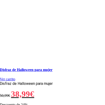
Disfraz de Halloween para mujer
Ver carrito
Disfraz de Halloween para mujer
El
El
38,99
€
50,99
€
precio
precio
original
actual
era:
es:
Descuento de 24%