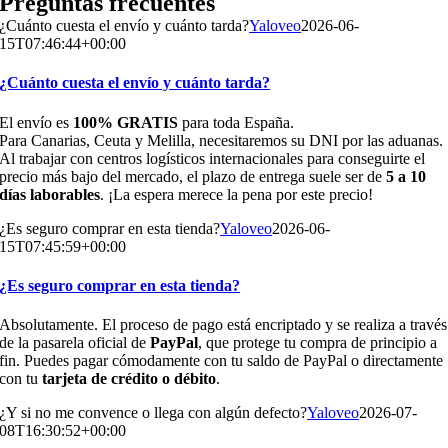
Preguntas frecuentes
¿Cuánto cuesta el envío y cuánto tarda?
Yaloveo
2026-06-
15T07:46:44+00:00
¿Cuánto cuesta el envío y cuánto tarda?
El envío es
100% GRATIS
para toda España.
Para Canarias, Ceuta y Melilla, necesitaremos su DNI por las aduanas.
Al trabajar con centros logísticos internacionales para conseguirte el
precio más bajo del mercado, el plazo de entrega suele ser de
5 a 10
días laborables
. ¡La espera merece la pena por este precio!
¿Es seguro comprar en esta tienda?
Yaloveo
2026-06-
15T07:45:59+00:00
¿Es seguro comprar en esta tienda?
Absolutamente. El proceso de pago está encriptado y se realiza a través
de la pasarela oficial de
PayPal
, que protege tu compra de principio a
fin. Puedes pagar cómodamente con tu saldo de PayPal o directamente
con tu
tarjeta de crédito o débito
.
¿Y si no me convence o llega con algún defecto?
Yaloveo
2026-07-
08T16:30:52+00:00