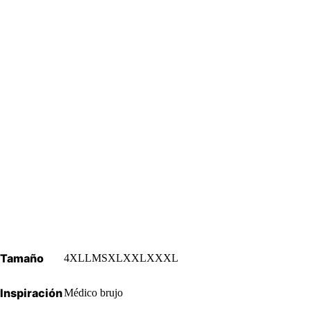
Tamaño
4XL
L
M
S
XL
XXL
XXXL
Inspiración
Médico brujo