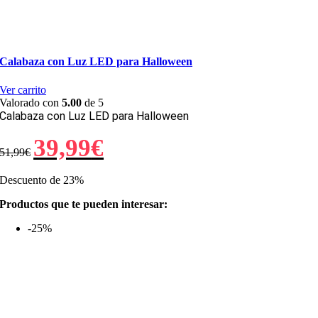
Calabaza con Luz LED para Halloween
Ver carrito
Valorado con
5.00
de 5
Calabaza con Luz LED para Halloween
El
El
39,99
€
51,99
€
precio
precio
original
actual
era:
es:
Descuento de 23%
51,99€.
39,99€.
Productos que te pueden interesar:
-25%