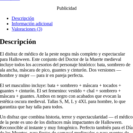
Publicidad
Descripción
Información adicional
Valoraciones (3)
Descripción
El disfraz de médico de la peste negra más completo y espectacular
para Halloween. Este conjunto del Doctor de la Muerte medieval
incluye todos los accesorios del personaje histórico: bata, sombrero de
ala ancha, máscara de pico, guantes y cinturón. Dos versiones —
hombre y mujer — para ir en pareja perfecta.
El set masculino incluye: bata + sombrero + máscara + tocados +
guantes + cinturón. El set femenino: vestido + chal + sombrero +
máscara + guantes. Ambos en negro con acabados que evocan la
estética oscura medieval. Tallas S, M, L y 4XL para hombre, lo que
garantiza que hay talla para todos.
Un disfraz que combina historia, terror y espectacularidad — el médico
de la peste es uno de los disfraces más impactantes de Halloween.
Reconocible al instante y muy fotogénico. Perfecto también para el Día
de los Muertos, para fiestas de carnaval medievales o para eventos de