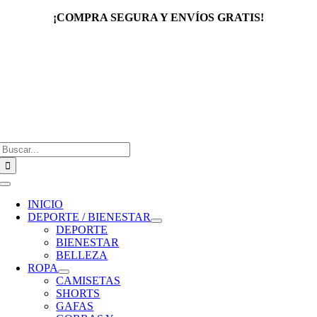
Saltar
¡COMPRA SEGURA Y ENVÍOS GRATIS!
al
contenido
Buscar:
Toggle
Navigation
INICIO
DEPORTE / BIENESTAR
DEPORTE
BIENESTAR
BELLEZA
ROPA
CAMISETAS
SHORTS
GAFAS