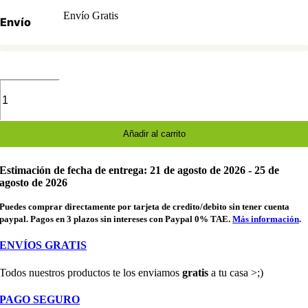
Envío Gratis
Envío
Disfraz
de
peste
negra
para
Añadir al carrito
Halloween
cantidad
Estimación de fecha de entrega: 21 de agosto de 2026 - 25 de
agosto de 2026
Puedes comprar directamente por tarjeta de credito/debito sin tener cuenta
paypal. Pagos en 3 plazos sin intereses con Paypal 0% TAE.
Más información
.
ENVÍOS GRATIS
Todos nuestros productos te los enviamos
gratis
a tu casa >;)
PAGO SEGURO