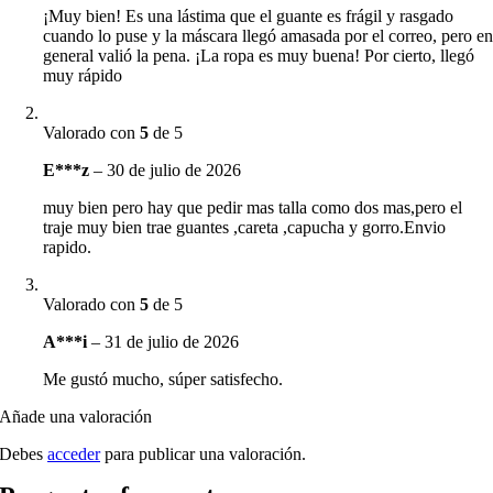
¡Muy bien! Es una lástima que el guante es frágil y rasgado
cuando lo puse y la máscara llegó amasada por el correo, pero e
general valió la pena. ¡La ropa es muy buena! Por cierto, llegó
muy rápido
Valorado con
5
de 5
E***z
–
30 de julio de 2026
muy bien pero hay que pedir mas talla como dos mas,pero el
traje muy bien trae guantes ,careta ,capucha y gorro.Envio
rapido.
Valorado con
5
de 5
A***i
–
31 de julio de 2026
Me gustó mucho, súper satisfecho.
Añade una valoración
Debes
acceder
para publicar una valoración.