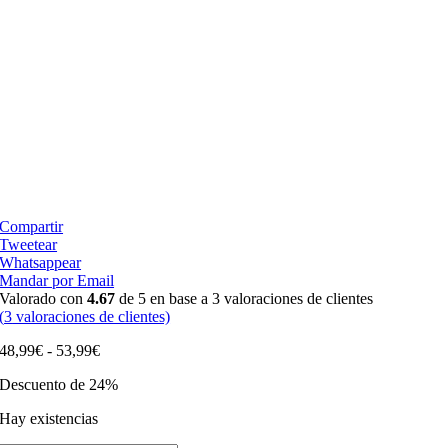
Compartir
Tweetear
Whatsappear
Mandar por Email
Valorado con
4.67
de 5 en base a
3
valoraciones de clientes
(
3
valoraciones de clientes)
Rango
48,99
€
-
53,99
€
de
Descuento de 24%
precios:
desde
Hay existencias
48,99€
hasta