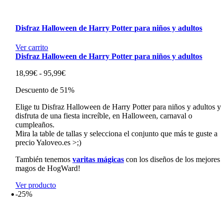
Disfraz Halloween de Harry Potter para niños y adultos
Ver carrito
Disfraz Halloween de Harry Potter para niños y adultos
Rango
18,99
€
-
95,99
€
de
Descuento de 51%
precios:
desde
Elige tu Disfraz Halloween de Harry Potter para niños y adultos y
18,99€
disfruta de una fiesta increíble, en Halloween, carnaval o
hasta
cumpleaños.
95,99€
Mira la table de tallas y selecciona el conjunto que más te guste a
precio Yaloveo.es >;)
También tenemos
varitas mágicas
con los diseños de los mejores
magos de HogWard!
Ver producto
-25%