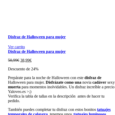
Disfraz de Halloween para mujer
Ver carrito
Disfraz de Halloween para mujer
El
El
50,99
€
38,99
€
precio
precio
Descuento de 24%
original
actual
era:
es:
Prepárate
para
la
noche
de
Halloween
con
este
disfraz
de
50,99€.
38,99€.
Halloween
para
mujer.
Disfrázate
como
una
novia
cadáver
sexy
muerta
para
momentos
inolvidables.
Un disfraz increíble a precio
Yaloveo.es >;)
Verifica la tabla de tallas en la descripción antes de hacer tu
pedido.
También puedes completar tu disfraz con estos bonitos
tatuajes
temporales de calavera
, tenemos unos
¡tatuajes luminosos