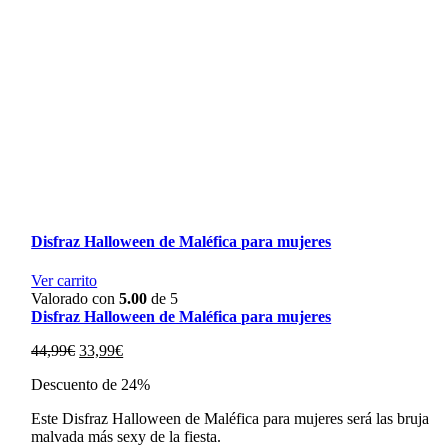
Disfraz Halloween de Maléfica para mujeres
Ver carrito
Valorado con
5.00
de 5
Disfraz Halloween de Maléfica para mujeres
El
El
44,99
€
33,99
€
precio
precio
Descuento de 24%
original
actual
era:
es:
Este Disfraz Halloween de Maléfica para mujeres será las bruja
44,99€.
33,99€.
malvada más sexy de la fiesta.