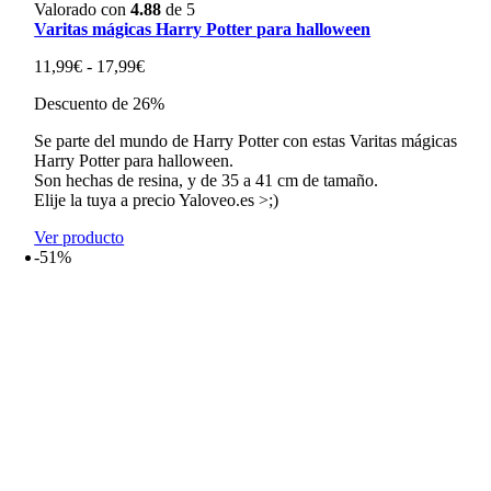
Valorado con
4.88
de 5
Varitas mágicas Harry Potter para halloween
Rango
11,99
€
-
17,99
€
de
Descuento de 26%
precios:
desde
Se parte del mundo de Harry Potter con estas Varitas mágicas
11,99€
Harry Potter para halloween.
hasta
Son hechas de resina, y de 35 a 41 cm de tamaño.
17,99€
Elije la tuya a precio Yaloveo.es >;)
Ver producto
-51%