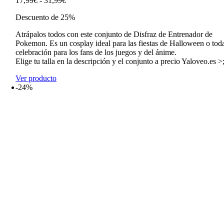
17,99
€
-
31,99
€
de
Descuento de 25%
precios:
desde
Atrápalos todos con este conjunto de Disfraz de Entrenador de
17,99€
Pokemon. Es un cosplay ideal para las fiestas de Halloween o tod
hasta
celebración para los fans de los juegos y del ánime.
31,99€
Elige tu talla en la descripción y el conjunto a precio Yaloveo.es >
Ver producto
-24%