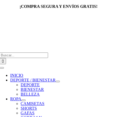
Saltar
¡COMPRA SEGURA Y ENVÍOS GRATIS!
al
contenido
Buscar:
Toggle
Navigation
INICIO
DEPORTE / BIENESTAR
DEPORTE
BIENESTAR
BELLEZA
ROPA
CAMISETAS
SHORTS
GAFAS