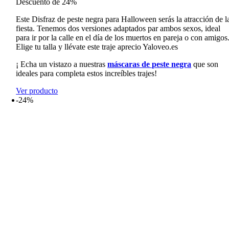
Descuento de 24%
precios:
desde
Este Disfraz de peste negra para Halloween serás la atracción de l
48,99€
fiesta. Tenemos dos versiones adaptados par ambos sexos, ideal
hasta
para ir por la calle en el día de los muertos en pareja o con amigos
53,99€
Elige tu talla y llévate este traje aprecio Yaloveo.es
¡ Echa un vistazo a nuestras
máscaras de peste negra
que son
ideales para completa estos increíbles trajes!
Ver producto
-24%