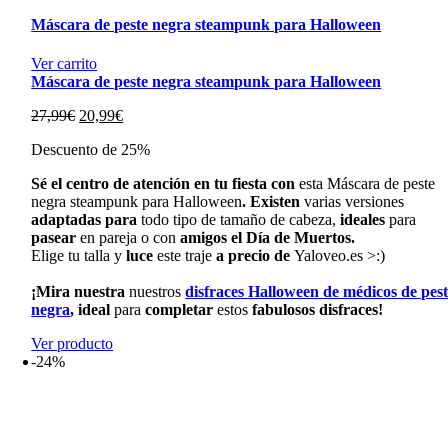
Máscara de peste negra steampunk para Halloween
Ver carrito
Máscara de peste negra steampunk para Halloween
El
El
27,99
€
20,99
€
precio
precio
Descuento de 25%
original
actual
era:
es:
Sé
el
centro
de
atención
en
tu
fiesta
con
esta Máscara de peste
27,99€.
20,99€.
negra steampunk para Halloween
.
Existen
varias
versiones
adaptadas
para
todo tipo de tamaño de cabeza
,
ideales
para
pasear
en
pareja
o
con
amigos
el
Día
de
Muertos.
Elige
tu
talla
y
luce
este
traje
a precio de
Yaloveo.es >:)
¡Mira
nuestra
nuestros
disfraces Halloween de médicos de pes
negra
,
ideal
para
completar
estos
fabulosos
disfraces!
Ver producto
-24%