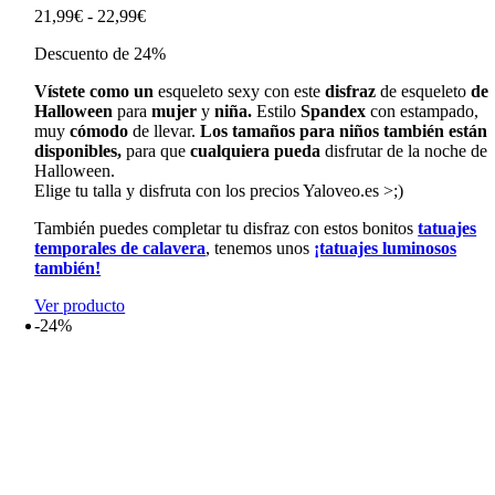
Rango
21,99
€
-
22,99
€
de
Descuento de 24%
precios:
desde
Vístete
como
un
esqueleto
sexy
con
este
disfraz
de
esqueleto
de
21,99€
Halloween
para
mujer
y
niña.
Estilo
Spandex
con
estampado,
hasta
muy
cómodo
de
llevar.
Los
tamaños
para
niños
también
están
22,99€
disponibles,
para
que
cualquiera
pueda
disfrutar
de
la
noche
de
Halloween.
Elige tu talla y disfruta con los precios Yaloveo.es >;)
También puedes completar tu disfraz con estos bonitos
tatuajes
temporales de calavera
, tenemos unos
¡tatuajes luminosos
también!
Ver producto
-24%