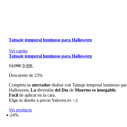
Tatuaje temporal luminoso para Halloween
Ver carrito
Tatuaje temporal luminoso para Halloween
El
El
12,99
€
9,99
€
precio
precio
Descuento de 23%
original
actual
era:
es:
Completa
tu
aterrador
disfraz
con
Tatuaje temporal luminoso par
12,99€.
9,99€.
Halloween
.
La
diversión
del
Día
de
Muertos
es
innegable.
Fácil
de
aplicar
en
la
cara.
Elige tu diseño a precio Yaloveo.es >;)
Ver producto
-24%