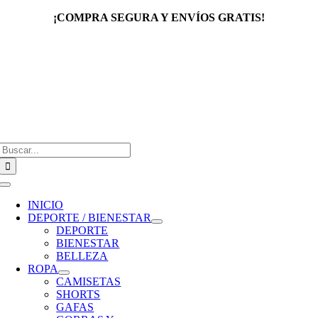
Saltar
¡COMPRA SEGURA Y ENVÍOS GRATIS!
al
contenido
Buscar:
Toggle
Navigation
INICIO
DEPORTE / BIENESTAR
DEPORTE
BIENESTAR
BELLEZA
ROPA
CAMISETAS
SHORTS
GAFAS