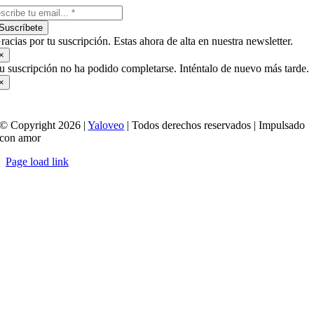
Suscríbete
racias por tu suscripción. Estas ahora de alta en nuestra newsletter.
×
u suscripción no ha podido completarse. Inténtalo de nuevo más tarde.
×
© Copyright 2026 |
Yaloveo
| Todos derechos reservados | Impulsado
con amor
Page load link
Ir
a
Arriba