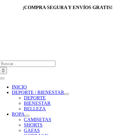
Saltar
¡COMPRA SEGURA Y ENVÍOS GRATIS!
al
contenido
Buscar:
Toggle
Navigation
INICIO
DEPORTE / BIENESTAR
DEPORTE
BIENESTAR
BELLEZA
ROPA
CAMISETAS
SHORTS
GAFAS