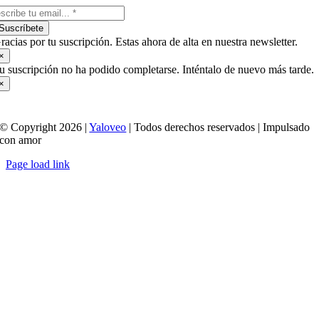
Suscríbete
racias por tu suscripción. Estas ahora de alta en nuestra newsletter.
×
u suscripción no ha podido completarse. Inténtalo de nuevo más tarde.
×
© Copyright 2026 |
Yaloveo
| Todos derechos reservados | Impulsado
con amor
Page load link
Ir
a
Arriba