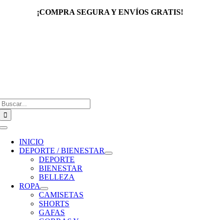
Saltar
¡COMPRA SEGURA Y ENVÍOS GRATIS!
al
contenido
Buscar:
Toggle
Navigation
INICIO
DEPORTE / BIENESTAR
DEPORTE
BIENESTAR
BELLEZA
ROPA
CAMISETAS
SHORTS
GAFAS