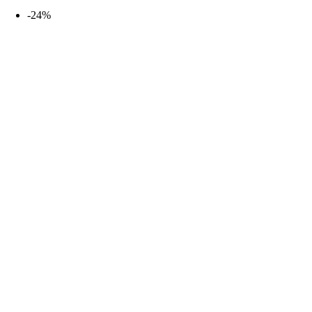
desde
-24%
20,99€
hasta
29,99€