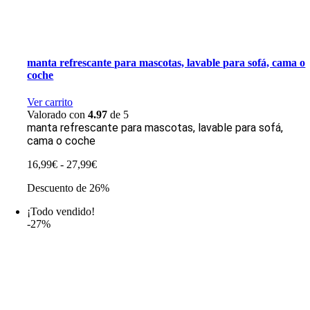
manta refrescante para mascotas, lavable para sofá, cama o
coche
Ver carrito
Valorado con
4.97
de 5
manta refrescante para mascotas, lavable para sofá,
cama o coche
Rango
16,99
€
-
27,99
€
de
Descuento de 26%
precios:
desde
¡Todo vendido!
16,99€
-27%
hasta
27,99€