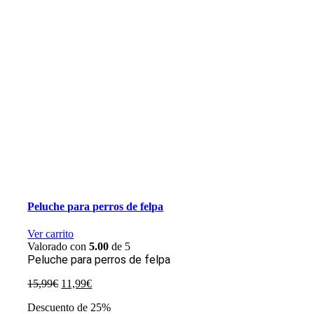
Peluche para perros de felpa
Ver carrito
Valorado con
5.00
de 5
Peluche para perros de felpa
El
El
15,99
€
11,99
€
precio
precio
Descuento de 25%
original
actual