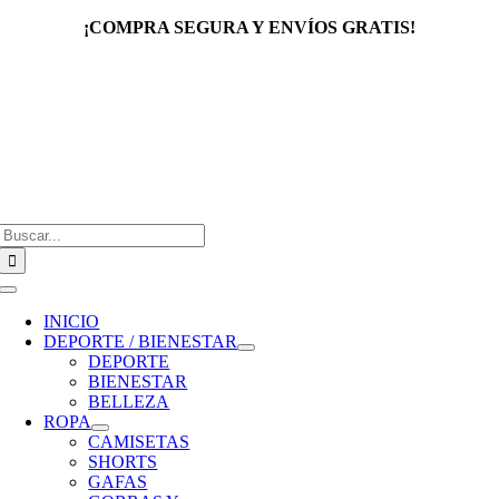
Saltar
¡COMPRA SEGURA Y ENVÍOS GRATIS!
al
contenido
Buscar:
Toggle
Navigation
INICIO
DEPORTE / BIENESTAR
DEPORTE
BIENESTAR
BELLEZA
ROPA
CAMISETAS
SHORTS
GAFAS