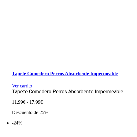
Tapete Comedero Perros Absorbente Impermeable
Ver carrito
Tapete Comedero Perros Absorbente Impermeable
Rango
11,99
€
-
17,99
€
de
Descuento de 25%
precios:
desde
-24%
11,99€
hasta
17,99€