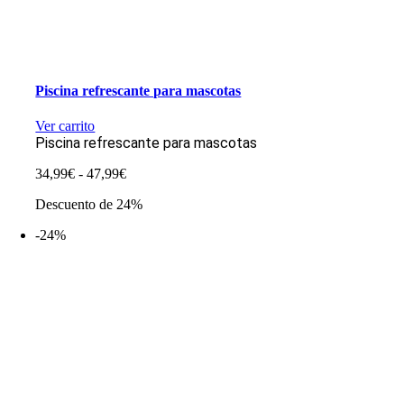
Piscina refrescante para mascotas
Ver carrito
Piscina refrescante para mascotas
Rango
34,99
€
-
47,99
€
de
Descuento de 24%
precios:
desde
-24%
34,99€
hasta
47,99€