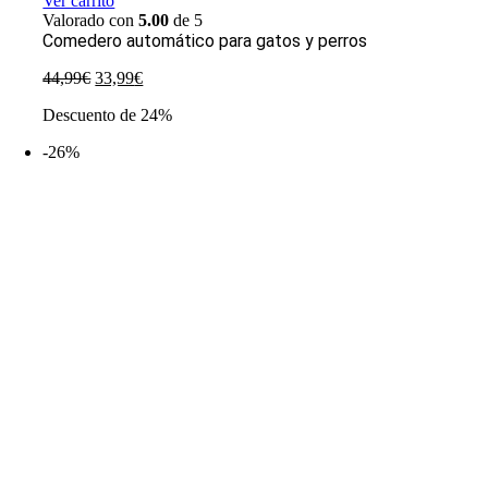
Ver carrito
Valorado con
5.00
de 5
Comedero automático para gatos y perros
El
El
44,99
€
33,99
€
precio
precio
Descuento de 24%
original
actual
era:
es:
-26%
44,99€.
33,99€.