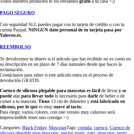
Todos nuestros productos te los enviamos
gratis
a tu casa >;)
PAGO SEGURO
Con seguridad SLL puedes pagar con tu tarjeta de crédito o con tu
cuenta Paypal.
NINGÚN dato personal de tu tarjeta pasa por
Yaloveo.es.
REEMBOLSO
Te devolvemos tu dinero si el artículo que has recibido no es como en
su descripción en un plazo de 7 días naturales desde que haces la
reclamación.
Contáctanos para saber si este artículo entra en el proceso de
devolución GRATIS.
Cuenco de silicona plegable para mascotas es fácil
de llevar
y se
puede
atar
para llevar todo
lo necesario para
darle
de beber o de
comer a tu mascota.
Tiene
13 cm de diámetro y
está fabricado en
silicona, por lo que
es muy
suave al tacto.
Para elegir, varios colores, con este verano muy caluroso será
imprescindible tener uno consigo >:)
Categories:
Black Friday
,
Mascotas
Tags:
comida
,
cuenco
,
Cuenco de
silicona plegable para mascotas
,
envíos gratis
,
gato
,
mascotas
,
perro
,