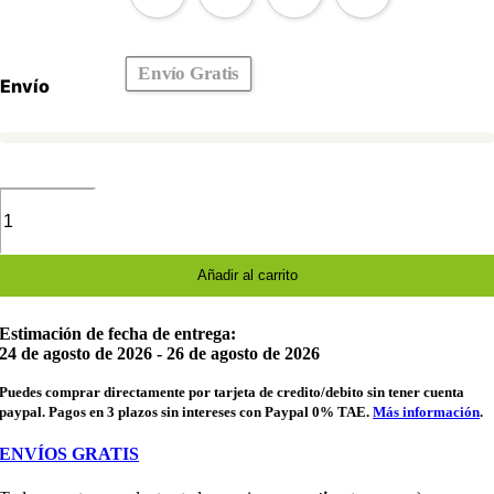
Envío Gratis
Envío
Cuenco
de
silicona
plegable
para
Añadir al carrito
mascotas
cantidad
Estimación de fecha de entrega:
24 de agosto de 2026 - 26 de agosto de 2026
Puedes comprar directamente por tarjeta de credito/debito sin tener cuenta
paypal. Pagos en 3 plazos sin intereses con Paypal 0% TAE.
Más información
.
ENVÍOS GRATIS