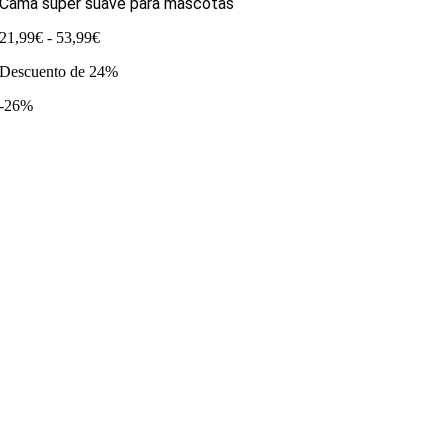
Cama super suave para mascotas
Rango
21,99
€
-
53,99
€
de
Descuento de 24%
precios:
desde
-26%
21,99€
hasta
53,99€