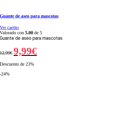
Guante de aseo para mascotas
Ver carrito
Valorado con
5.00
de 5
Guante de aseo para mascotas
El
El
9,99
€
12,99
€
precio
precio
original
actual
era:
es:
Descuento de 23%
12,99€.
9,99€.
-24%