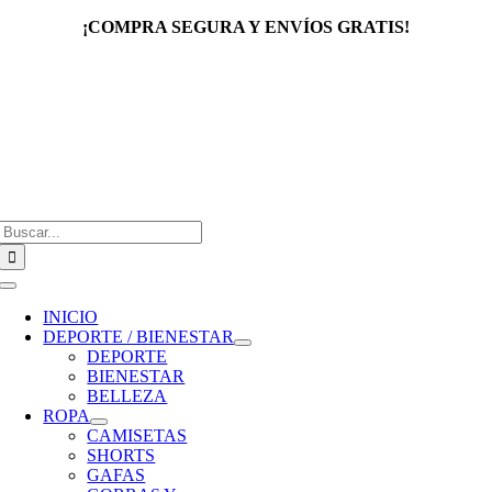
Saltar
¡COMPRA SEGURA Y ENVÍOS GRATIS!
al
contenido
Buscar:
Toggle
Navigation
INICIO
DEPORTE / BIENESTAR
DEPORTE
BIENESTAR
BELLEZA
ROPA
CAMISETAS
SHORTS
GAFAS