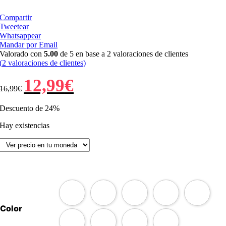
Compartir
Tweetear
Whatsappear
Mandar por Email
Valorado con
5.00
de 5 en base a
2
valoraciones de clientes
(
2
valoraciones de clientes)
El
El
12,99
€
16,99
€
precio
precio
original
actual
era:
es:
Descuento de 24%
16,99€.
12,99€.
Hay existencias
Color