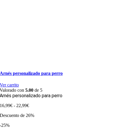
Arnés personalizado para perro
Ver carrito
Valorado con
5.00
de 5
Arnés personalizado para perro
Rango
16,99
€
-
22,99
€
de
Descuento de 26%
precios:
desde
-25%
16,99€