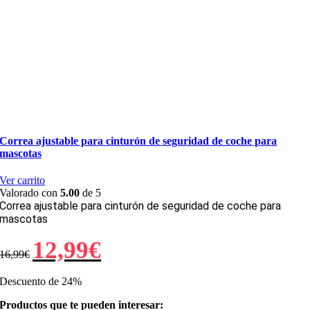
Correa ajustable para cinturón de seguridad de coche para
mascotas
Ver carrito
Valorado con
5.00
de 5
Correa ajustable para cinturón de seguridad de coche para
mascotas
El
El
12,99
€
16,99
€
precio
precio
original
actual
era:
es:
Descuento de 24%
16,99€.
12,99€.
Productos que te pueden interesar: