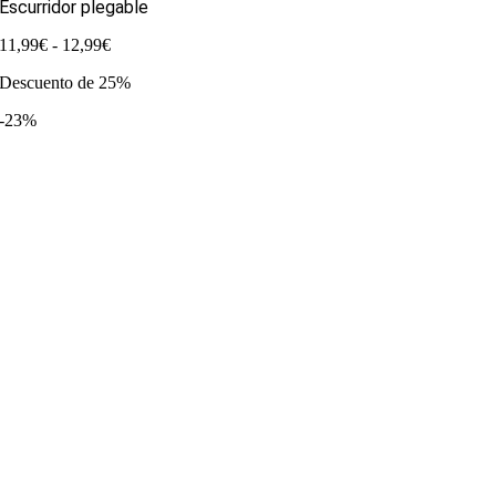
Escurridor plegable
Rango
11,99
€
-
12,99
€
de
Descuento de 25%
precios:
desde
-23%
11,99€
hasta
12,99€