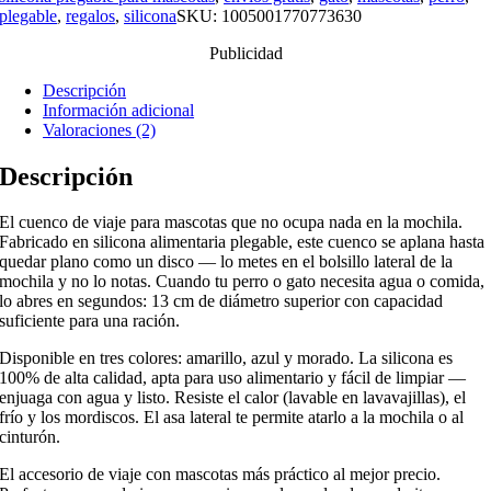
plegable
,
regalos
,
silicona
SKU:
1005001770773630
Publicidad
Descripción
Información adicional
Valoraciones (2)
Descripción
El cuenco de viaje para mascotas que no ocupa nada en la mochila.
Fabricado en silicona alimentaria plegable, este cuenco se aplana hasta
quedar plano como un disco — lo metes en el bolsillo lateral de la
mochila y no lo notas. Cuando tu perro o gato necesita agua o comida,
lo abres en segundos: 13 cm de diámetro superior con capacidad
suficiente para una ración.
Disponible en tres colores: amarillo, azul y morado. La silicona es
100% de alta calidad, apta para uso alimentario y fácil de limpiar —
enjuaga con agua y listo. Resiste el calor (lavable en lavavajillas), el
frío y los mordiscos. El asa lateral te permite atarlo a la mochila o al
cinturón.
El accesorio de viaje con mascotas más práctico al mejor precio.