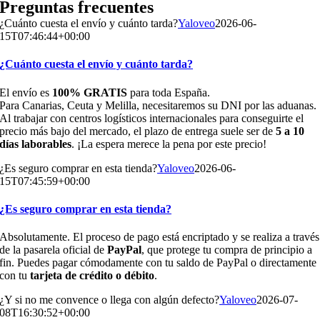
Preguntas frecuentes
¿Cuánto cuesta el envío y cuánto tarda?
Yaloveo
2026-06-
15T07:46:44+00:00
¿Cuánto cuesta el envío y cuánto tarda?
El envío es
100% GRATIS
para toda España.
Para Canarias, Ceuta y Melilla, necesitaremos su DNI por las aduanas.
Al trabajar con centros logísticos internacionales para conseguirte el
precio más bajo del mercado, el plazo de entrega suele ser de
5 a 10
días laborables
. ¡La espera merece la pena por este precio!
¿Es seguro comprar en esta tienda?
Yaloveo
2026-06-
15T07:45:59+00:00
¿Es seguro comprar en esta tienda?
Absolutamente. El proceso de pago está encriptado y se realiza a través
de la pasarela oficial de
PayPal
, que protege tu compra de principio a
fin. Puedes pagar cómodamente con tu saldo de PayPal o directamente
con tu
tarjeta de crédito o débito
.
¿Y si no me convence o llega con algún defecto?
Yaloveo
2026-07-
08T16:30:52+00:00