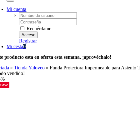
Mi cuenta
Username:
Password:
Recuérdame
Registrar
Mi cesta
0
te producto esta en oferta esta semana, ¡aprovéchalo!
rtada
»
Tienda Yaloveo
»
Funda Protectora Impermeable para Asiento 
odo vendido!
5%
Save