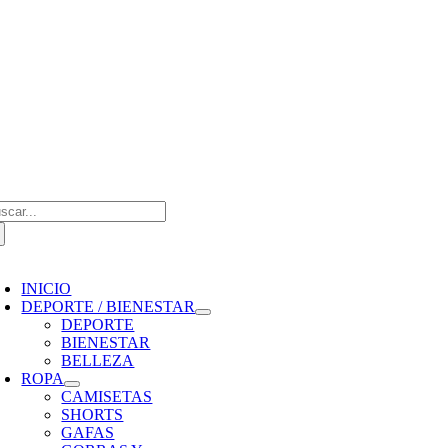
Saltar
al
contenido
scar:
oggle
avigation
INICIO
DEPORTE / BIENESTAR
DEPORTE
BIENESTAR
BELLEZA
ROPA
CAMISETAS
SHORTS
GAFAS