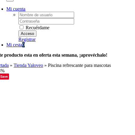
Mi cuenta
Username:
Password:
Recuérdame
Registrar
Mi cesta
0
te producto esta en oferta esta semana, ¡aprovéchalo!
rtada
»
Tienda Yaloveo
»
Piscina refrescante para mascotas
4%
Save