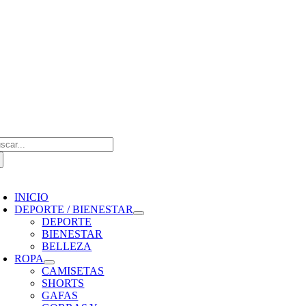
Saltar
al
contenido
scar:
oggle
avigation
INICIO
DEPORTE / BIENESTAR
DEPORTE
BIENESTAR
BELLEZA
ROPA
CAMISETAS
SHORTS
GAFAS