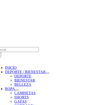
Saltar
al
contenido
scar:
oggle
avigation
INICIO
DEPORTE / BIENESTAR
DEPORTE
BIENESTAR
BELLEZA
ROPA
CAMISETAS
SHORTS
GAFAS