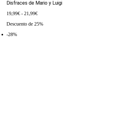
Disfraces de Mario y Luigi
Rango
19,99
€
-
21,99
€
de
Descuento de 25%
precios:
desde
-28%
19,99€
hasta
21,99€