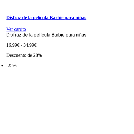
Disfraz de la película Barbie para niñas
Ver carrito
Disfraz de la película Barbie para niñas
Rango
16,99
€
-
34,99
€
de
Descuento de 28%
precios:
desde
-25%
16,99€
hasta
34,99€