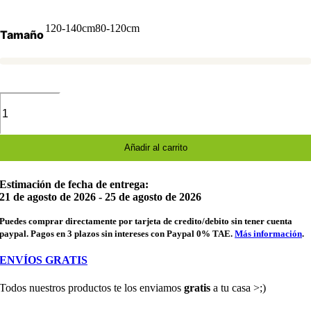
120-140cm
80-120cm
Tamaño
Disfraz
inflable
de
dinosaurio
para
Añadir al carrito
niños
y
Estimación de fecha de entrega:
niñas
21 de agosto de 2026 - 25 de agosto de 2026
cantidad
Puedes comprar directamente por tarjeta de credito/debito sin tener cuenta
paypal. Pagos en 3 plazos sin intereses con Paypal 0% TAE.
Más información
.
ENVÍOS GRATIS
Todos nuestros productos te los enviamos
gratis
a tu casa >;)