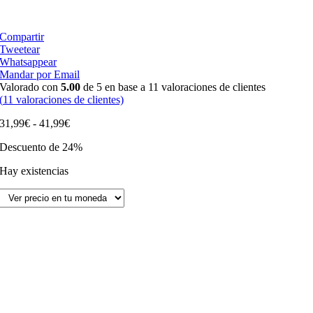
Compartir
Tweetear
Whatsappear
Mandar por Email
Valorado con
5.00
de 5 en base a
11
valoraciones de clientes
(
11
valoraciones de clientes)
Rango
31,99
€
-
41,99
€
de
Descuento de 24%
precios:
desde
Hay existencias
31,99€
hasta
41,99€