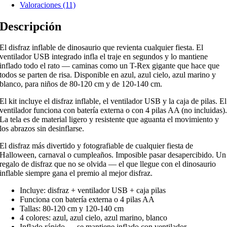
Valoraciones (11)
Descripción
El disfraz inflable de dinosaurio que revienta cualquier fiesta. El
ventilador USB integrado infla el traje en segundos y lo mantiene
inflado todo el rato — caminas como un T-Rex gigante que hace que
todos se parten de risa. Disponible en azul, azul cielo, azul marino y
blanco, para niños de 80-120 cm y de 120-140 cm.
El kit incluye el disfraz inflable, el ventilador USB y la caja de pilas. El
ventilador funciona con batería externa o con 4 pilas AA (no incluidas)
La tela es de material ligero y resistente que aguanta el movimiento y
los abrazos sin desinflarse.
El disfraz más divertido y fotografiable de cualquier fiesta de
Halloween, carnaval o cumpleaños. Imposible pasar desapercibido. Un
regalo de disfraz que no se olvida — el que llegue con el dinosaurio
inflable siempre gana el premio al mejor disfraz.
Incluye: disfraz + ventilador USB + caja pilas
Funciona con batería externa o 4 pilas AA
Tallas: 80-120 cm y 120-140 cm
4 colores: azul, azul cielo, azul marino, blanco
Inflado rápido — se mantiene inflado con ventilador