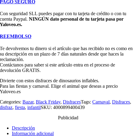
PAGO SEGURO
Con seguridad SLL puedes pagar con tu tarjeta de crédito o con tu
cuenta Paypal.
NINGÚN dato personal de tu tarjeta pasa por
Yaloveo.es.
REEMBOLSO
Te devolvemos tu dinero si el artículo que has recibido no es como en
su descripción en un plazo de 7 días naturales desde que haces la
reclamación.
Contáctanos para saber si este artículo entra en el proceso de
devolución GRATIS.
Divierte con estos disfraces de dinosaurios inflables.
Para las fiestas y carnaval. Elige el animal que deseas a precio
Yaloveo.es
Categories:
Bazar
,
Black Friday
,
Disfraces
Tags:
Carnaval
,
Disfraces
,
disfraz
,
fiesta
,
infantil
SKU:
4000899400439
Publicidad
Descripción
Información adicional