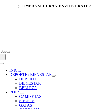
Saltar
¡COMPRA SEGURA Y ENVÍOS GRATIS!
al
contenido
Buscar:
Toggle
Navigation
INICIO
DEPORTE / BIENESTAR
DEPORTE
BIENESTAR
BELLEZA
ROPA
CAMISETAS
SHORTS
GAFAS