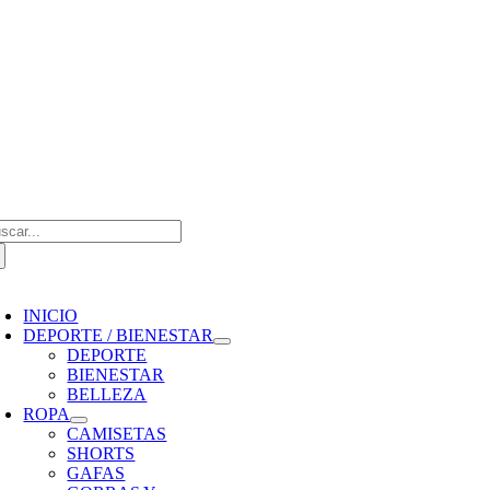
Saltar
al
contenido
scar:
oggle
avigation
INICIO
DEPORTE / BIENESTAR
DEPORTE
BIENESTAR
BELLEZA
ROPA
CAMISETAS
SHORTS
GAFAS