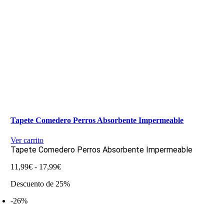
Tapete Comedero Perros Absorbente Impermeable
Ver carrito
Tapete Comedero Perros Absorbente Impermeable
Rango
11,99
€
-
17,99
€
de
Descuento de 25%
precios:
desde
-26%
11,99€
hasta
17,99€