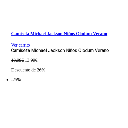
Camiseta Michael Jackson Niños Olodum Verano
Ver carrito
Camiseta Michael Jackson Niños Olodum Verano
El
El
18,99
€
13,99
€
precio
precio
Descuento de 26%
original
actual
era:
es:
-25%
18,99€.
13,99€.