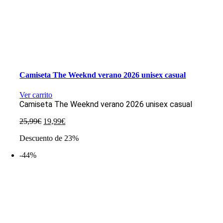
Camiseta The Weeknd verano 2026 unisex casual
Ver carrito
Camiseta The Weeknd verano 2026 unisex casual
El
El
25,99
€
19,99
€
precio
precio
Descuento de 23%
original
actual
era:
es:
-44%
25,99€.
19,99€.