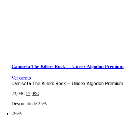
Camiseta The Killers Rock — Unisex Algodón Premium
Ver carrito
Camiseta The Killers Rock — Unisex Algodón Premium
El
El
23,99
€
17,99
€
precio
precio
Descuento de 25%
original
actual
era:
es:
-26%
23,99€.
17,99€.