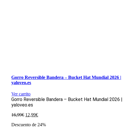
Gorro Reversible Bandera – Bucket Hat Mundial 2026 |
yaloveo.es
Ver carrito
Gorro Reversible Bandera – Bucket Hat Mundial 2026 |
yaloveo.es
El
El
16,99
€
12,99
€
precio
precio
Descuento de 24%
original
actual