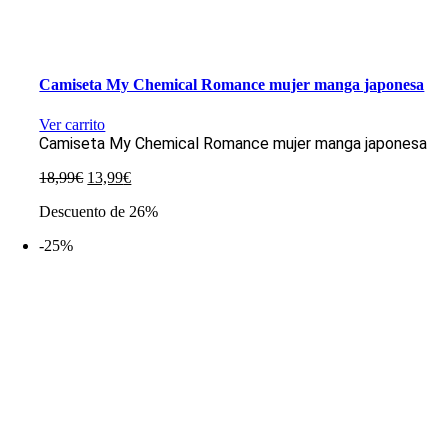
Camiseta My Chemical Romance mujer manga japonesa
Ver carrito
Camiseta My Chemical Romance mujer manga japonesa
El
El
18,99
€
13,99
€
precio
precio
Descuento de 26%
original
actual
era:
es:
-25%
18,99€.
13,99€.