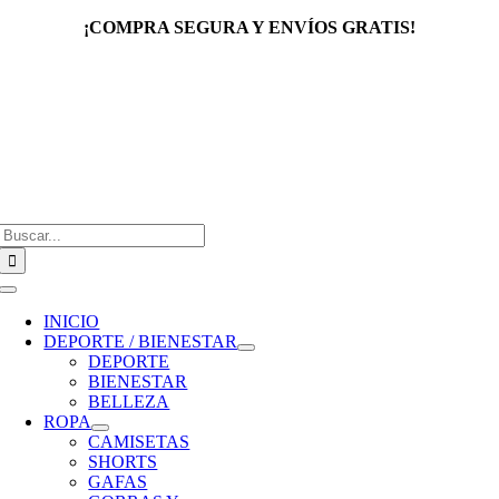
Saltar
¡COMPRA SEGURA Y ENVÍOS GRATIS!
al
contenido
Buscar:
Toggle
Navigation
INICIO
DEPORTE / BIENESTAR
DEPORTE
BIENESTAR
BELLEZA
ROPA
CAMISETAS
SHORTS
GAFAS