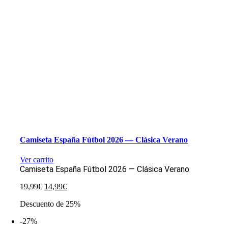
Camiseta España Fútbol 2026 — Clásica Verano
Ver carrito
Camiseta España Fútbol 2026 — Clásica Verano
El
El
19,99
€
14,99
€
precio
precio
Descuento de 25%
original
actual
era:
es:
-27%
19,99€.
14,99€.