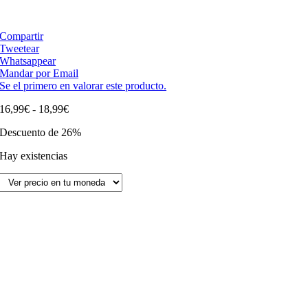
Compartir
Tweetear
Whatsappear
Mandar por Email
Se el primero en valorar este producto.
Rango
16,99
€
-
18,99
€
de
Descuento de 26%
precios:
desde
Hay existencias
16,99€
hasta
18,99€