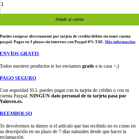
España
82
Naranjito
|
Añadir al carrito
Vintage
Fútbol
Retro
Puedes comprar directamente por tarjeta de credito/debito sin tener cuenta
cantidad
paypal. Pagos en 3 plazos sin intereses con Paypal 0% TAE.
Más información
.
ENVÍOS GRATIS
Todos nuestros productos te los enviamos
gratis
a tu casa >;)
PAGO SEGURO
Con seguridad SLL puedes pagar con tu tarjeta de crédito o con tu
cuenta Paypal.
NINGÚN dato personal de tu tarjeta pasa por
Yaloveo.es.
REEMBOLSO
Te devolvemos tu dinero si el artículo que has recibido no es como en
su descripción en un plazo de 7 días naturales desde que haces la
reclamación.