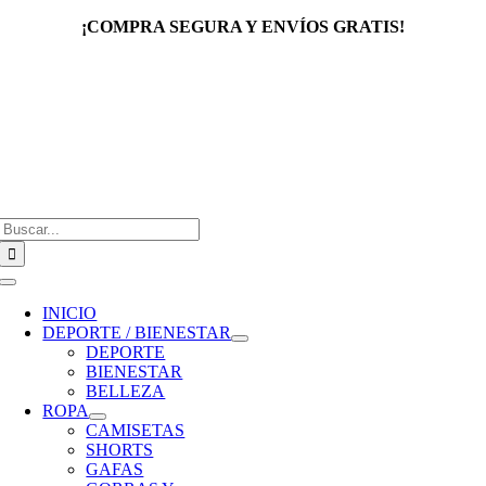
Saltar
¡COMPRA SEGURA Y ENVÍOS GRATIS!
al
contenido
Buscar:
Toggle
Navigation
INICIO
DEPORTE / BIENESTAR
DEPORTE
BIENESTAR
BELLEZA
ROPA
CAMISETAS
SHORTS
GAFAS