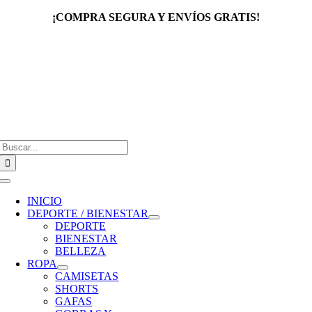
Saltar
¡COMPRA SEGURA Y ENVÍOS GRATIS!
al
contenido
Buscar:
Toggle
Navigation
INICIO
DEPORTE / BIENESTAR
DEPORTE
BIENESTAR
BELLEZA
ROPA
CAMISETAS
SHORTS
GAFAS