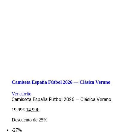
Camiseta España Fútbol 2026 — Clásica Verano
Ver carrito
Camiseta España Fútbol 2026 — Clásica Verano
El
El
19,99
€
14,99
€
precio
precio
Descuento de 25%
original
actual
era:
es:
-27%
19,99€.
14,99€.