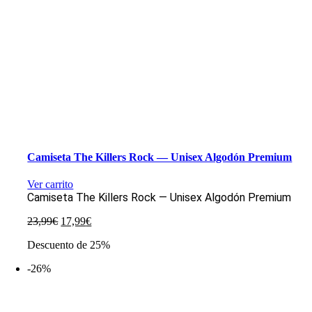
Camiseta The Killers Rock — Unisex Algodón Premium
Ver carrito
Camiseta The Killers Rock — Unisex Algodón Premium
El
El
23,99
€
17,99
€
precio
precio
Descuento de 25%
original
actual
era:
es:
-26%
23,99€.
17,99€.