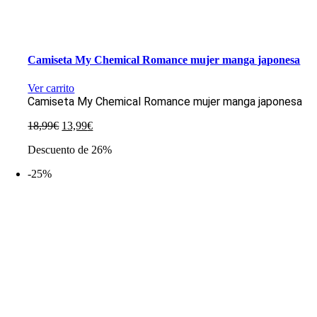
Camiseta My Chemical Romance mujer manga japonesa
Ver carrito
Camiseta My Chemical Romance mujer manga japonesa
El
El
18,99
€
13,99
€
precio
precio
Descuento de 26%
original
actual
era:
es:
-25%
18,99€.
13,99€.