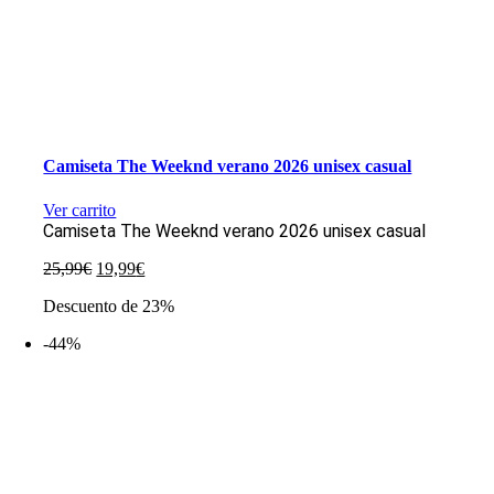
Camiseta The Weeknd verano 2026 unisex casual
Ver carrito
Camiseta The Weeknd verano 2026 unisex casual
El
El
25,99
€
19,99
€
precio
precio
Descuento de 23%
original
actual
era:
es:
-44%
25,99€.
19,99€.