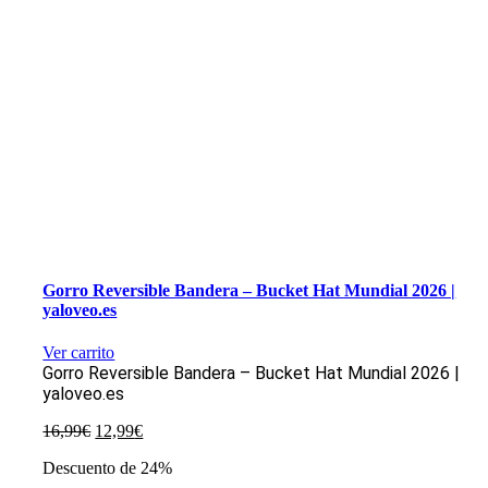
Gorro Reversible Bandera – Bucket Hat Mundial 2026 |
yaloveo.es
Ver carrito
Gorro Reversible Bandera – Bucket Hat Mundial 2026 |
yaloveo.es
El
El
16,99
€
12,99
€
precio
precio
Descuento de 24%
original
actual