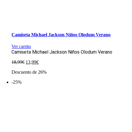
Camiseta Michael Jackson Niños Olodum Verano
Ver carrito
Camiseta Michael Jackson Niños Olodum Verano
El
El
18,99
€
13,99
€
precio
precio
Descuento de 26%
original
actual
era:
es:
-25%
18,99€.
13,99€.