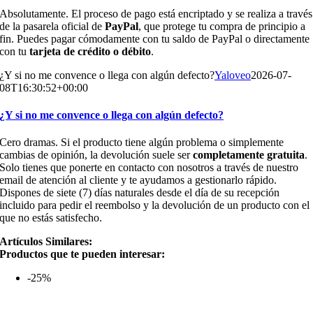
Absolutamente. El proceso de pago está encriptado y se realiza a través
de la pasarela oficial de
PayPal
, que protege tu compra de principio a
fin. Puedes pagar cómodamente con tu saldo de PayPal o directamente
con tu
tarjeta de crédito o débito
.
¿Y si no me convence o llega con algún defecto?
Yaloveo
2026-07-
08T16:30:52+00:00
¿Y si no me convence o llega con algún defecto?
Cero dramas. Si el producto tiene algún problema o simplemente
cambias de opinión, la devolución suele ser
completamente gratuita
.
Solo tienes que ponerte en contacto con nosotros a través de nuestro
email de atención al cliente y te ayudamos a gestionarlo rápido.
Dispones de siete (7) días naturales desde el día de su recepción
incluido para pedir el reembolso y la devolución de un producto con el
que no estás satisfecho.
Artículos Similares:
Productos que te pueden interesar:
-25%