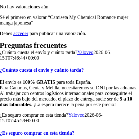
No hay valoraciones aún.
Sé el primero en valorar “Camiseta My Chemical Romance mujer
manga japonesa”
Debes
acceder
para publicar una valoración.
Preguntas frecuentes
¿Cuánto cuesta el envío y cuánto tarda?
Yaloveo
2026-06-
15T07:46:44+00:00
¿Cuánto cuesta el envío y cuánto tarda?
El envío es
100% GRATIS
para toda España.
Para Canarias, Ceuta y Melilla, necesitaremos su DNI por las aduanas.
Al trabajar con centros logísticos internacionales para conseguirte el
precio más bajo del mercado, el plazo de entrega suele ser de
5 a 10
días laborables
. ¡La espera merece la pena por este precio!
¿Es seguro comprar en esta tienda?
Yaloveo
2026-06-
15T07:45:59+00:00
¿Es seguro comprar en esta tienda?