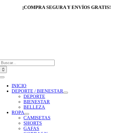
Saltar
¡COMPRA SEGURA Y ENVÍOS GRATIS!
al
contenido
Buscar:
Toggle
Navigation
INICIO
DEPORTE / BIENESTAR
DEPORTE
BIENESTAR
BELLEZA
ROPA
CAMISETAS
SHORTS
GAFAS