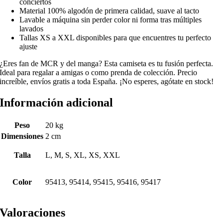
conciertos
Material 100% algodón de primera calidad, suave al tacto
Lavable a máquina sin perder color ni forma tras múltiples
lavados
Tallas XS a XXL disponibles para que encuentres tu perfecto
ajuste
¿Eres fan de MCR y del manga? Esta camiseta es tu fusión perfecta.
Ideal para regalar a amigas o como prenda de colección. Precio
increíble, envíos gratis a toda España. ¡No esperes, agótate en stock!
Información adicional
Peso
20 kg
Dimensiones
2 cm
Talla
L, M, S, XL, XS, XXL
Color
95413, 95414, 95415, 95416, 95417
Valoraciones