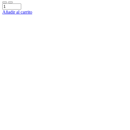
Añadir al carrito
Ir
a
Arriba