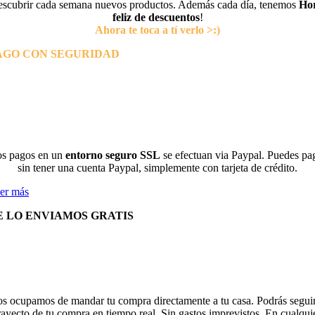
escubrir cada semana nuevos productos. Además cada día, tenemos
Ho
feliz de descuentos
!
Ahora te toca a tí verlo >:)
AGO CON SEGURIDAD
s pagos en un
entorno seguro SSL
se efectuan via Paypal. Puedes pa
sin tener una cuenta Paypal, simplemente con tarjeta de crédito.
er más
E LO ENVIAMOS GRATIS
s ocupamos de mandar tu compra directamente a tu casa. Podrás seguir
rayecto de tu compra en tiempo real. Sin gastos imprevistos. En cualqui