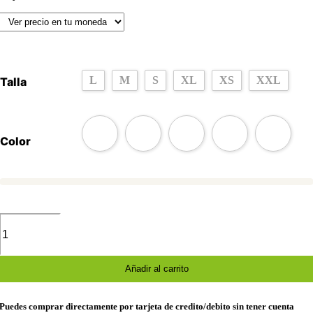
L
M
S
XL
XS
XXL
Talla
Color
Camiseta
My
Chemical
Romance
mujer
Añadir al carrito
manga
japonesa
cantidad
Puedes comprar directamente por tarjeta de credito/debito sin tener cuenta