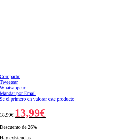
Compartir
Tweetear
Whatsappear
Mandar por Email
Se el primero en valorar este producto.
El
El
13,99
€
18,99
€
precio
precio
original
actual
era:
es:
Descuento de 26%
18,99€.
13,99€.
Hay existencias