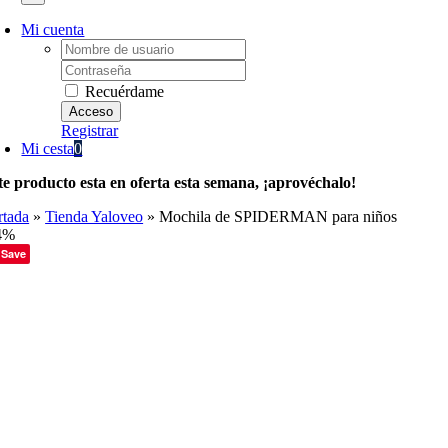
Mi cuenta
Username:
Password:
Recuérdame
Registrar
Mi cesta
0
te producto esta en oferta esta semana, ¡aprovéchalo!
rtada
»
Tienda Yaloveo
»
Mochila de SPIDERMAN para niños
4%
Save