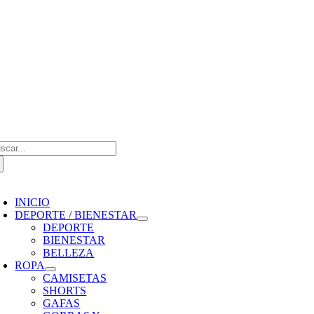
Saltar
al
contenido
scar:
oggle
avigation
INICIO
DEPORTE / BIENESTAR
DEPORTE
BIENESTAR
BELLEZA
ROPA
CAMISETAS
SHORTS
GAFAS