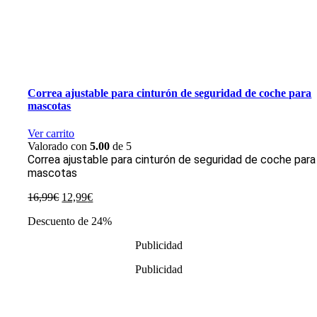
Correa ajustable para cinturón de seguridad de coche para
mascotas
Ver carrito
Valorado con
5.00
de 5
Correa ajustable para cinturón de seguridad de coche para
mascotas
El
El
16,99
€
12,99
€
precio
precio
Descuento de 24%
original
actual
era:
es:
Publicidad
16,99€.
12,99€.
Publicidad