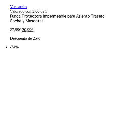
Ver carrito
Valorado con
5.00
de 5
Funda Protectora Impermeable para Asiento Trasero
Coche y Mascotas
El
El
27,99
€
20,99
€
precio
precio
Descuento de 25%
original
actual
era:
es:
-24%
27,99€.
20,99€.