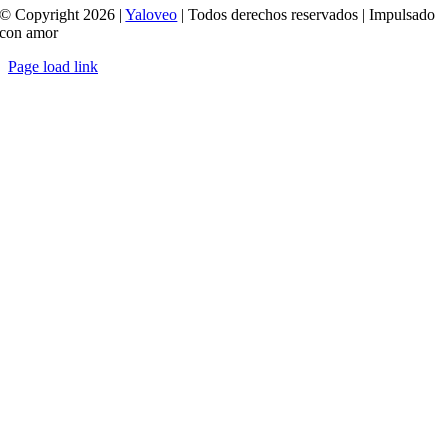
© Copyright 2026 |
Yaloveo
| Todos derechos reservados | Impulsado
con amor
Page load link
Ir
a
Arriba