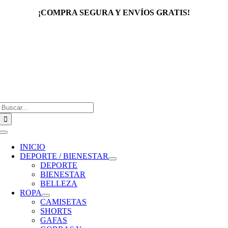
Saltar
¡COMPRA SEGURA Y ENVÍOS GRATIS!
al
contenido
Buscar:
Toggle
Navigation
INICIO
DEPORTE / BIENESTAR
DEPORTE
BIENESTAR
BELLEZA
ROPA
CAMISETAS
SHORTS
GAFAS