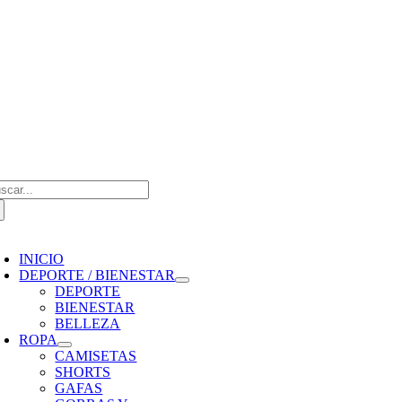
Saltar
al
contenido
scar:
oggle
avigation
INICIO
DEPORTE / BIENESTAR
DEPORTE
BIENESTAR
BELLEZA
ROPA
CAMISETAS
SHORTS
GAFAS