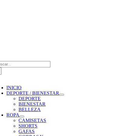
Saltar
al
contenido
scar:
oggle
avigation
INICIO
DEPORTE / BIENESTAR
DEPORTE
BIENESTAR
BELLEZA
ROPA
CAMISETAS
SHORTS
GAFAS