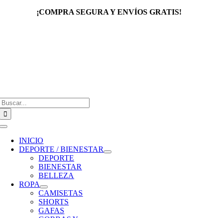
Saltar
¡COMPRA SEGURA Y ENVÍOS GRATIS!
al
contenido
Buscar:
Toggle
Navigation
INICIO
DEPORTE / BIENESTAR
DEPORTE
BIENESTAR
BELLEZA
ROPA
CAMISETAS
SHORTS
GAFAS