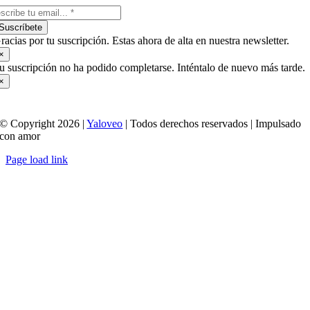
Suscríbete
racias por tu suscripción. Estas ahora de alta en nuestra newsletter.
×
u suscripción no ha podido completarse. Inténtalo de nuevo más tarde.
×
© Copyright 2026 |
Yaloveo
| Todos derechos reservados | Impulsado
con amor
Page load link
Ir
a
Arriba