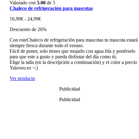
Valorado con
5.00
de 5
Chaleco de refrigeración para mascotas
Rango
16,99
€
-
24,99
€
de
Descuento de 26%
precios:
desde
Con esteChaleco de refrigeración para mascotas tu mascota estará
16,99€
siempre fresca durante todo el verano.
hasta
Fácil de poner, solo tienes que mojarlo con agua fría y ponérselo
24,99€
para que este a gusto y pueda disfrutar del día como tú.
Elige la talla (en la descripción a continuación) y el color a precio
Yaloveo.es >;)
Ver producto
Publicidad
Publicidad