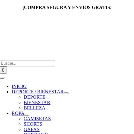
Saltar
¡COMPRA SEGURA Y ENVÍOS GRATIS!
al
contenido
Buscar:
Toggle
Navigation
INICIO
DEPORTE / BIENESTAR
DEPORTE
BIENESTAR
BELLEZA
ROPA
CAMISETAS
SHORTS
GAFAS