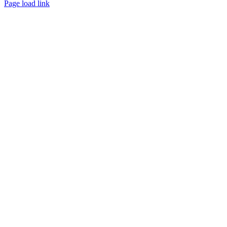
Page load link
Ir
a
Arriba