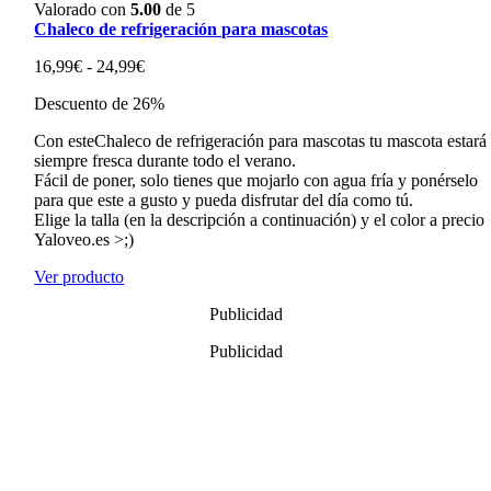
Valorado con
5.00
de 5
Chaleco de refrigeración para mascotas
Rango
16,99
€
-
24,99
€
de
Descuento de 26%
precios:
desde
Con esteChaleco de refrigeración para mascotas tu mascota estará
16,99€
siempre fresca durante todo el verano.
hasta
Fácil de poner, solo tienes que mojarlo con agua fría y ponérselo
24,99€
para que este a gusto y pueda disfrutar del día como tú.
Elige la talla (en la descripción a continuación) y el color a precio
Yaloveo.es >;)
Ver producto
Publicidad
Publicidad