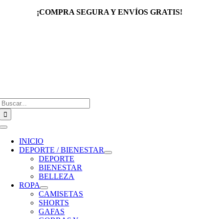
Saltar
¡COMPRA SEGURA Y ENVÍOS GRATIS!
al
contenido
Buscar:
Toggle
Navigation
INICIO
DEPORTE / BIENESTAR
DEPORTE
BIENESTAR
BELLEZA
ROPA
CAMISETAS
SHORTS
GAFAS