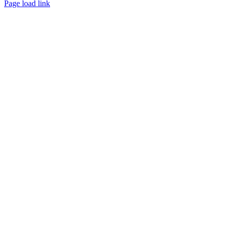
Page load link
Ir
a
Arriba