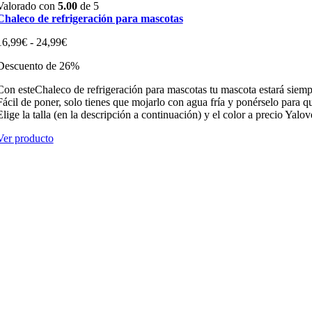
Valorado con
5.00
de 5
Chaleco de refrigeración para mascotas
Rango
16,99
€
-
24,99
€
de
Descuento de 26%
precios:
desde
Con esteChaleco de refrigeración para mascotas tu mascota estará siempr
16,99€
Fácil de poner, solo tienes que mojarlo con agua fría y ponérselo para qu
hasta
Elige la talla (en la descripción a continuación) y el color a precio Yalov
24,99€
Ver producto