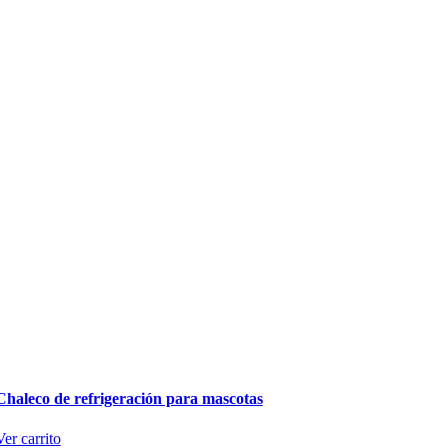
Chaleco de refrigeración para mascotas
Ver carrito