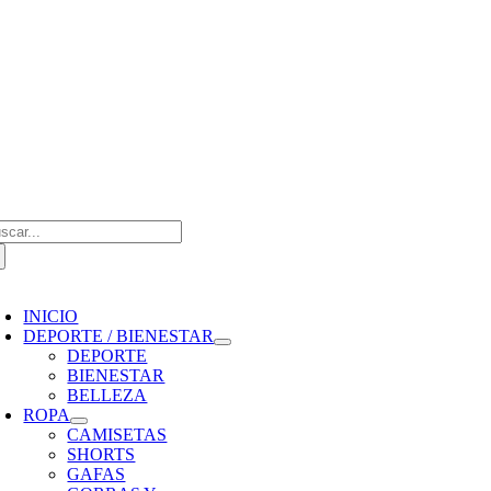
Saltar
al
contenido
scar:
oggle
avigation
INICIO
DEPORTE / BIENESTAR
DEPORTE
BIENESTAR
BELLEZA
ROPA
CAMISETAS
SHORTS
GAFAS