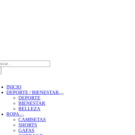
Saltar
al
contenido
scar:
oggle
avigation
INICIO
DEPORTE / BIENESTAR
DEPORTE
BIENESTAR
BELLEZA
ROPA
CAMISETAS
SHORTS
GAFAS