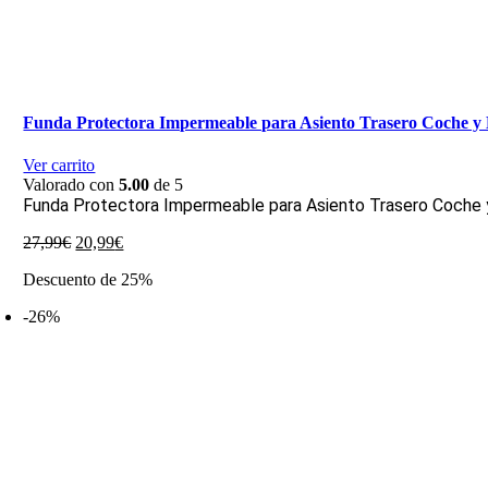
Funda Protectora Impermeable para Asiento Trasero Coche y
Ver carrito
Valorado con
5.00
de 5
Funda Protectora Impermeable para Asiento Trasero Coche
El
El
27,99
€
20,99
€
precio
precio
Descuento de 25%
original
actual
era:
es:
-26%
27,99€.
20,99€.