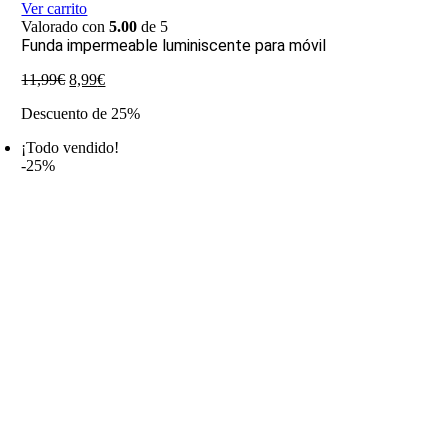
Ver carrito
Valorado con
5.00
de 5
Funda impermeable luminiscente para móvil
El
El
11,99
€
8,99
€
precio
precio
Descuento de 25%
original
actual
era:
es:
¡Todo vendido!
11,99€.
8,99€.
-25%