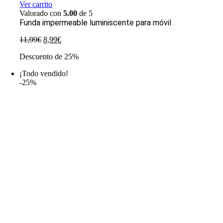
Ver carrito
Valorado con
5.00
de 5
Funda impermeable luminiscente para móvil
El
El
11,99
€
8,99
€
precio
precio
Descuento de 25%
original
actual
era:
es:
¡Todo vendido!
11,99€.
8,99€.
-25%