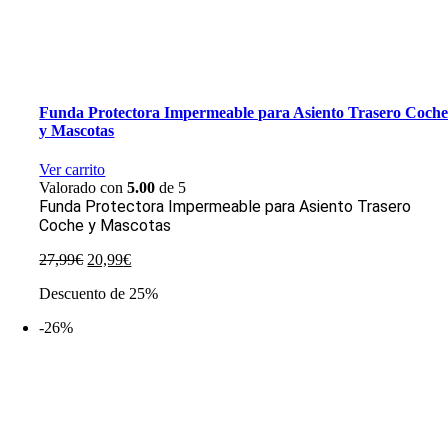
Funda Protectora Impermeable para Asiento Trasero Coch
y Mascotas
Ver carrito
Valorado con
5.00
de 5
Funda Protectora Impermeable para Asiento Trasero
Coche y Mascotas
El
El
27,99
€
20,99
€
precio
precio
Descuento de 25%
original
actual
era:
es:
-26%
27,99€.
20,99€.