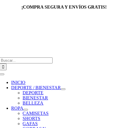
Saltar
¡COMPRA SEGURA Y ENVÍOS GRATIS!
al
contenido
Buscar:
Toggle
Navigation
INICIO
DEPORTE / BIENESTAR
DEPORTE
BIENESTAR
BELLEZA
ROPA
CAMISETAS
SHORTS
GAFAS