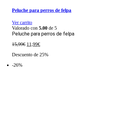
Peluche para perros de felpa
Ver carrito
Valorado con
5.00
de 5
Peluche para perros de felpa
El
El
15,99
€
11,99
€
precio
precio
Descuento de 25%
original
actual
era:
es:
-26%
15,99€.
11,99€.