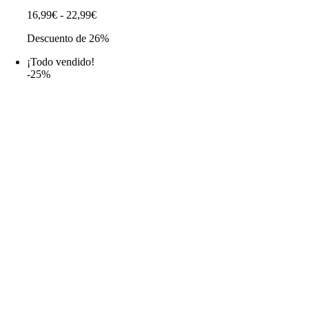
Rango
16,99
€
-
22,99
€
de
Descuento de 26%
precios:
desde
¡Todo vendido!
16,99€
-25%
hasta
22,99€