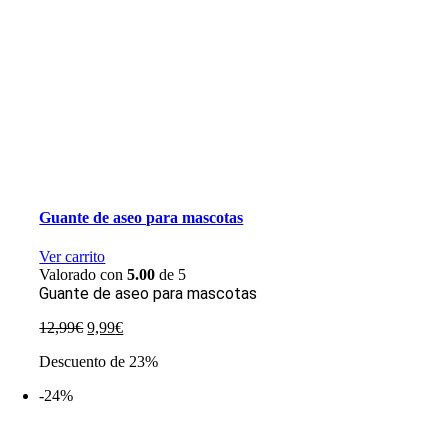
Guante de aseo para mascotas
Ver carrito
Valorado con
5.00
de 5
Guante de aseo para mascotas
El
El
12,99
€
9,99
€
precio
precio
Descuento de 23%
original
actual
era:
es:
-24%
12,99€.
9,99€.