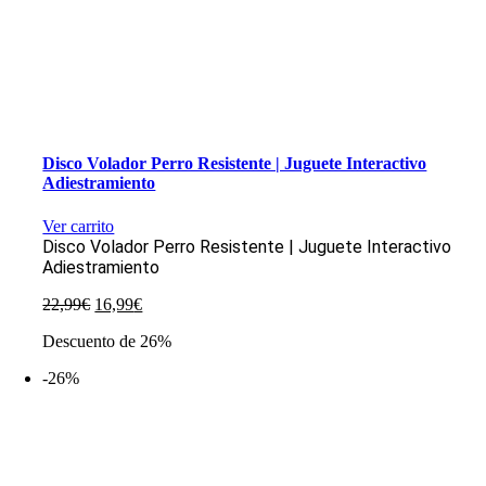
Disco Volador Perro Resistente | Juguete Interactivo
Adiestramiento
Ver carrito
Disco Volador Perro Resistente | Juguete Interactivo
Adiestramiento
El
El
22,99
€
16,99
€
precio
precio
Descuento de 26%
original
actual
era:
es:
-26%
22,99€.
16,99€.