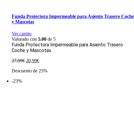
Funda Protectora Impermeable para Asiento Trasero Coch
y Mascotas
Ver carrito
Valorado con
5.00
de 5
Funda Protectora Impermeable para Asiento Trasero
Coche y Mascotas
El
El
27,99
€
20,99
€
precio
precio
Descuento de 25%
original
actual
era:
es:
-23%
27,99€.
20,99€.