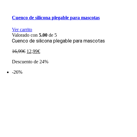
Cuenco de silicona plegable para mascotas
Ver carrito
Valorado con
5.00
de 5
Cuenco de silicona plegable para mascotas
El
El
16,99
€
12,99
€
precio
precio
Descuento de 24%
original
actual
era:
es:
-26%
16,99€.
12,99€.