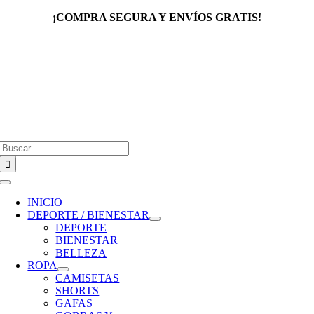
Saltar
¡COMPRA SEGURA Y ENVÍOS GRATIS!
al
contenido
Buscar:
Toggle
Navigation
INICIO
DEPORTE / BIENESTAR
DEPORTE
BIENESTAR
BELLEZA
ROPA
CAMISETAS
SHORTS
GAFAS