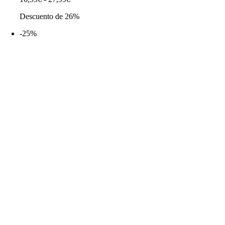
de
Descuento de 26%
precios:
desde
-25%
16,99€
hasta
27,99€