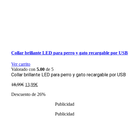
Collar brillante LED para perro y gato recargable por USB
Ver carrito
Valorado con
5.00
de 5
Collar brillante LED para perro y gato recargable por USB
El
El
18,99
€
13,99
€
precio
precio
Descuento de 26%
original
actual
era:
es:
Publicidad
18,99€.
13,99€.
Publicidad