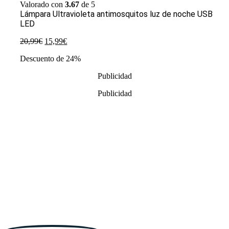
Valorado con
3.67
de 5
Lámpara Ultravioleta antimosquitos luz de noche USB
LED
El
El
20,99
€
15,99
€
precio
precio
Descuento de 24%
original
actual
era:
es:
Publicidad
20,99€.
15,99€.
Publicidad