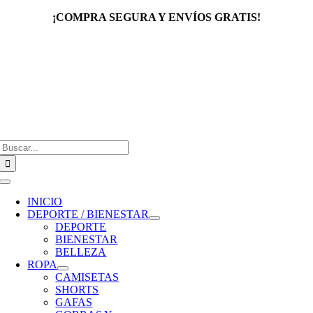
Saltar
¡COMPRA SEGURA Y ENVÍOS GRATIS!
al
contenido
Buscar:
Toggle
Navigation
INICIO
DEPORTE / BIENESTAR
DEPORTE
BIENESTAR
BELLEZA
ROPA
CAMISETAS
SHORTS
GAFAS