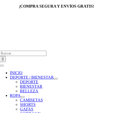
Saltar
¡COMPRA SEGURA Y ENVÍOS GRATIS!
al
contenido
Buscar:
Toggle
Navigation
INICIO
DEPORTE / BIENESTAR
DEPORTE
BIENESTAR
BELLEZA
ROPA
CAMISETAS
SHORTS
GAFAS