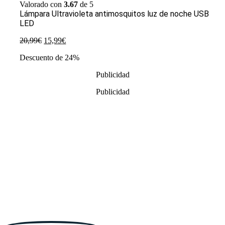
Valorado con
3.67
de 5
Lámpara Ultravioleta antimosquitos luz de noche USB
LED
El
El
20,99
€
15,99
€
precio
precio
Descuento de 24%
original
actual
era:
es:
Publicidad
20,99€.
15,99€.
Publicidad