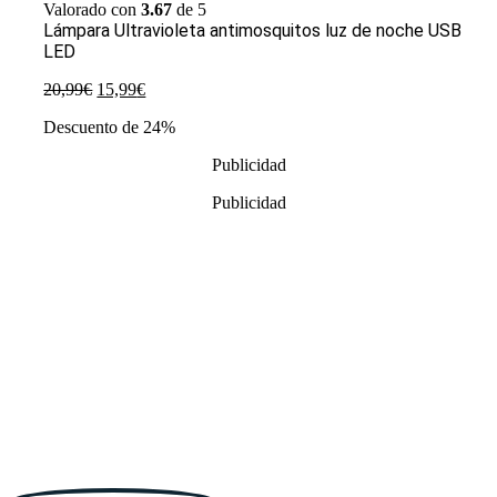
Valorado con
3.67
de 5
Lámpara Ultravioleta antimosquitos luz de noche USB
LED
El
El
20,99
€
15,99
€
precio
precio
Descuento de 24%
original
actual
era:
es:
Publicidad
20,99€.
15,99€.
Publicidad