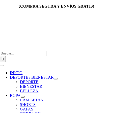
Saltar
¡COMPRA SEGURA Y ENVÍOS GRATIS!
al
contenido
Buscar:
Toggle
Navigation
INICIO
DEPORTE / BIENESTAR
DEPORTE
BIENESTAR
BELLEZA
ROPA
CAMISETAS
SHORTS
GAFAS