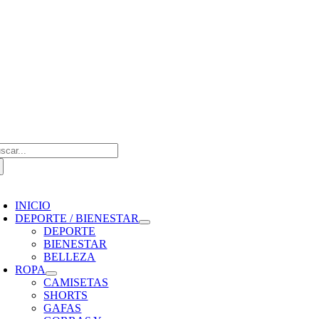
Saltar
al
contenido
scar:
oggle
avigation
INICIO
DEPORTE / BIENESTAR
DEPORTE
BIENESTAR
BELLEZA
ROPA
CAMISETAS
SHORTS
GAFAS