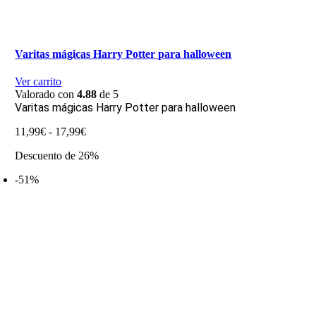
Varitas mágicas Harry Potter para halloween
Ver carrito
Valorado con
4.88
de 5
Varitas mágicas Harry Potter para halloween
Rango
11,99
€
-
17,99
€
de
Descuento de 26%
precios:
desde
-51%
11,99€
hasta
17,99€