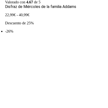
Valorado con
4.67
de 5
Disfraz de Miércoles de la familia Addams
Rango
22,99
€
-
40,99
€
de
Descuento de 25%
precios:
desde
-26%
22,99€
hasta
40,99€