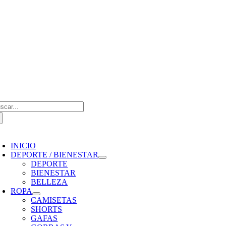
Saltar
al
contenido
scar:
oggle
avigation
INICIO
DEPORTE / BIENESTAR
DEPORTE
BIENESTAR
BELLEZA
ROPA
CAMISETAS
SHORTS
GAFAS