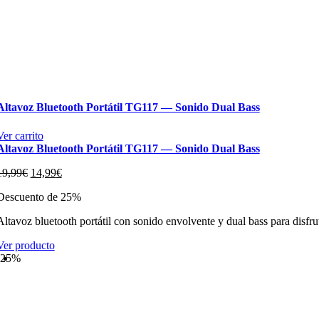
Altavoz Bluetooth Portátil TG117 — Sonido Dual Bass
Ver carrito
Altavoz Bluetooth Portátil TG117 — Sonido Dual Bass
El
El
19,99
€
14,99
€
precio
precio
Descuento de 25%
original
actual
era:
es:
Altavoz bluetooth portátil con sonido envolvente y dual bass para disfru
19,99€.
14,99€.
Ver producto
-25%