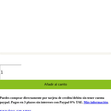
Ventilador
Cuello
Recargable
Portátil
Sin
Añadir al carrito
Aspas
8000mAh
cantidad
Puedes comprar directamente por tarjeta de credito/debito sin tener cuenta
paypal. Pagos en 3 plazos sin intereses con Paypal 0% TAE.
Más información
.