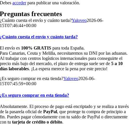
Debes
acceder
para publicar una valoración.
Preguntas frecuentes
¿Cuánto cuesta el envío y cuánto tarda?
Yaloveo
2026-06-
15T07:46:44+00:00
¿Cuánto cuesta el envío y cuánto tarda?
El envío es
100% GRATIS
para toda España.
Para Canarias, Ceuta y Melilla, necesitaremos su DNI por las aduanas.
Al trabajar con centros logísticos internacionales para conseguirte el
precio más bajo del mercado, el plazo de entrega suele ser de
5 a 10
días laborables
. ¡La espera merece la pena por este precio!
¿Es seguro comprar en esta tienda?
Yaloveo
2026-06-
15T07:45:59+00:00
¿Es seguro comprar en esta tienda?
Absolutamente. El proceso de pago está encriptado y se realiza a través
de la pasarela oficial de
PayPal
, que protege tu compra de principio a
fin. Puedes pagar cómodamente con tu saldo de PayPal o directamente
con tu
tarjeta de crédito o débito
.