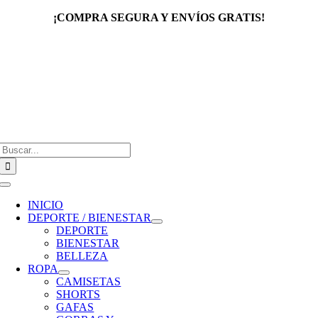
Saltar
¡COMPRA SEGURA Y ENVÍOS GRATIS!
al
contenido
Buscar:
Toggle
Navigation
INICIO
DEPORTE / BIENESTAR
DEPORTE
BIENESTAR
BELLEZA
ROPA
CAMISETAS
SHORTS
GAFAS