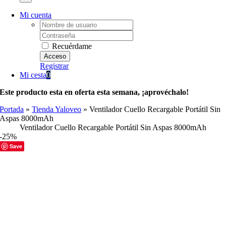
Mi cuenta
Username:
Password:
Recuérdame
Registrar
Mi cesta
0
Este producto esta en oferta esta semana, ¡aprovéchalo!
Portada
»
Tienda Yaloveo
»
Ventilador Cuello Recargable Portátil Sin
Aspas 8000mAh
Ventilador Cuello Recargable Portátil Sin Aspas 8000mAh
-25%
Save