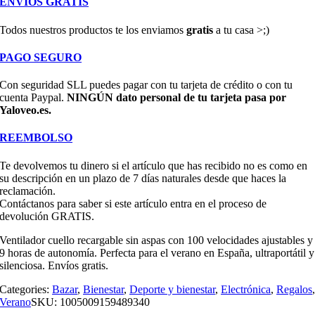
ENVÍOS GRATIS
Todos nuestros productos te los enviamos
gratis
a tu casa >;)
PAGO SEGURO
Con seguridad SLL puedes pagar con tu tarjeta de crédito o con tu
cuenta Paypal.
NINGÚN dato personal de tu tarjeta pasa por
Yaloveo.es.
REEMBOLSO
Te devolvemos tu dinero si el artículo que has recibido no es como en
su descripción en un plazo de 7 días naturales desde que haces la
reclamación.
Contáctanos para saber si este artículo entra en el proceso de
devolución GRATIS.
Ventilador cuello recargable sin aspas con 100 velocidades ajustables y
9 horas de autonomía. Perfecta para el verano en España, ultraportátil y
silenciosa. Envíos gratis.
Categories:
Bazar
,
Bienestar
,
Deporte y bienestar
,
Electrónica
,
Regalos
Verano
SKU:
1005009159489340