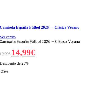
Camiseta España Fútbol 2026 — Clásica Verano
Ver carrito
Camiseta España Fútbol 2026 — Clásica Verano
El
El
14,99
€
19,99
€
precio
precio
original
actual
era:
es:
Descuento de 25%
19,99€.
14,99€.
-25%