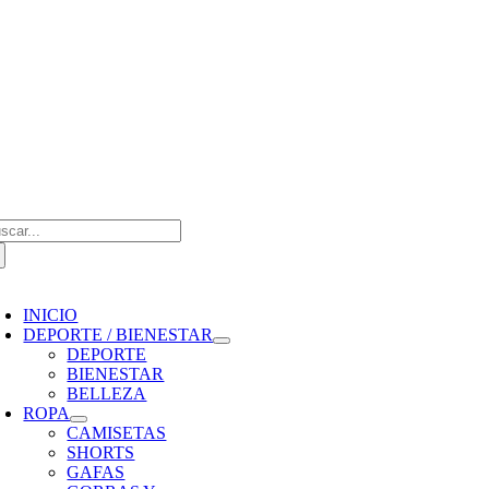
Saltar
al
contenido
scar:
oggle
avigation
INICIO
DEPORTE / BIENESTAR
DEPORTE
BIENESTAR
BELLEZA
ROPA
CAMISETAS
SHORTS
GAFAS