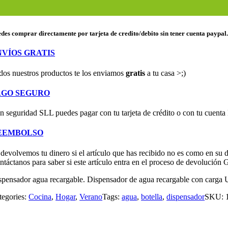
ua
cargable
SB
des comprar directamente por tarjeta de credito/debito sin tener cuenta paypal
L
t
NVÍOS GRATIS
tidad
dos nuestros productos te los enviamos
gratis
a tu casa >;)
AGO SEGURO
n seguridad SLL puedes pagar con tu tarjeta de crédito o con tu cuenta
EEMBOLSO
 devolvemos tu dinero si el artículo que has recibido no es como en su 
ntáctanos para saber si este artículo entra en el proceso de devolució
spensador agua recargable. Dispensador de agua recargable con carga USB
tegories:
Cocina
,
Hogar
,
Verano
Tags:
agua
,
botella
,
dispensador
SKU: