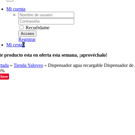
Mi cuenta
Username:
Password:
Recuérdame
Registrar
Mi cesta
0
te producto esta en oferta esta semana, ¡aprovéchalo!
rtada
»
Tienda Yaloveo
»
Dispensador agua recargable Dispensador d
5%
Save