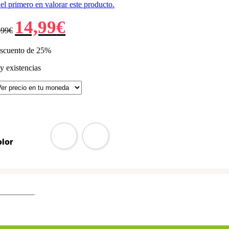
el primero en valorar este producto.
El
El
14,99
€
,99
€
precio
precio
original
actual
era:
es:
scuento de 25%
19,99€.
14,99€.
y existencias
lor
spensador
ua
argable
spensador