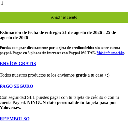
de
dibujos
animados
de
Añadir al carrito
Sonic
cantidad
Estimación de fecha de entrega: 21 de agosto de 2026 - 25 de
agosto de 2026
Puedes comprar directamente por tarjeta de credito/debito sin tener cuenta
paypal. Pagos en 3 plazos sin intereses con Paypal 0% TAE.
Más información
.
ENVÍOS GRATIS
Todos nuestros productos te los enviamos
gratis
a tu casa >;)
PAGO SEGURO
Con seguridad SLL puedes pagar con tu tarjeta de crédito o con tu
cuenta Paypal.
NINGÚN dato personal de tu tarjeta pasa por
Yaloveo.es.
REEMBOLSO