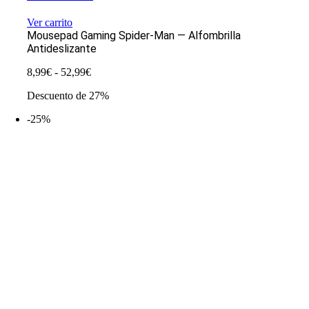
Ver carrito
Mousepad Gaming Spider-Man — Alfombrilla
Antideslizante
Rango
8,99
€
-
52,99
€
de
Descuento de 27%
precios:
desde
-25%
8,99€
hasta
52,99€