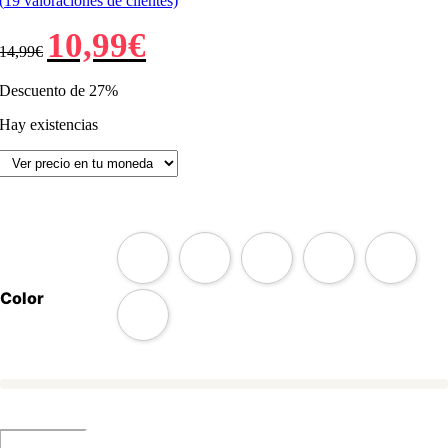
(
19
valoraciones de clientes)
El
El
10,99
€
14,99
€
precio
precio
original
actual
era:
es:
Descuento de 27%
14,99€.
10,99€.
Hay existencias
Color
LLavero