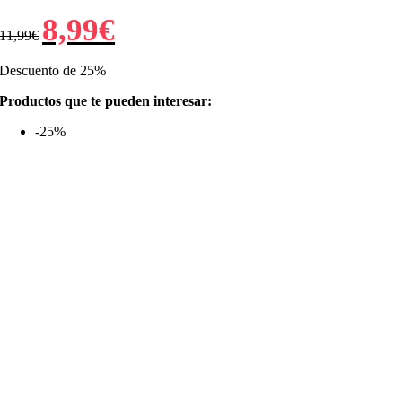
El
El
8,99
€
11,99
€
precio
precio
original
actual
era:
es:
Descuento de 25%
11,99€.
8,99€.
Productos que te pueden interesar:
-25%