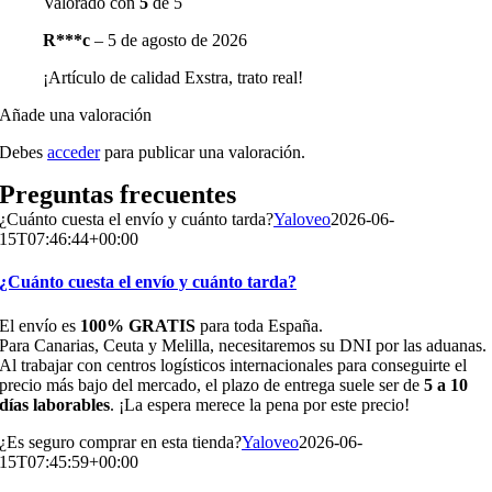
Valorado con
5
de 5
R***c
–
5 de agosto de 2026
¡Artículo de calidad Exstra, trato real!
Añade una valoración
Debes
acceder
para publicar una valoración.
Preguntas frecuentes
¿Cuánto cuesta el envío y cuánto tarda?
Yaloveo
2026-06-
15T07:46:44+00:00
¿Cuánto cuesta el envío y cuánto tarda?
El envío es
100% GRATIS
para toda España.
Para Canarias, Ceuta y Melilla, necesitaremos su DNI por las aduanas.
Al trabajar con centros logísticos internacionales para conseguirte el
precio más bajo del mercado, el plazo de entrega suele ser de
5 a 10
días laborables
. ¡La espera merece la pena por este precio!
¿Es seguro comprar en esta tienda?
Yaloveo
2026-06-
15T07:45:59+00:00