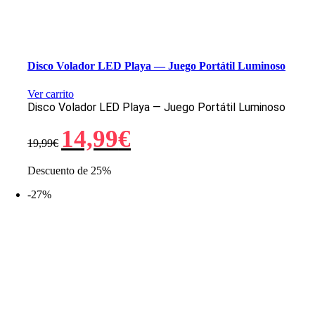
Disco Volador LED Playa — Juego Portátil Luminoso
Ver carrito
Disco Volador LED Playa — Juego Portátil Luminoso
El
El
14,99
€
19,99
€
precio
precio
original
actual
era:
es:
Descuento de 25%
19,99€.
14,99€.
-27%