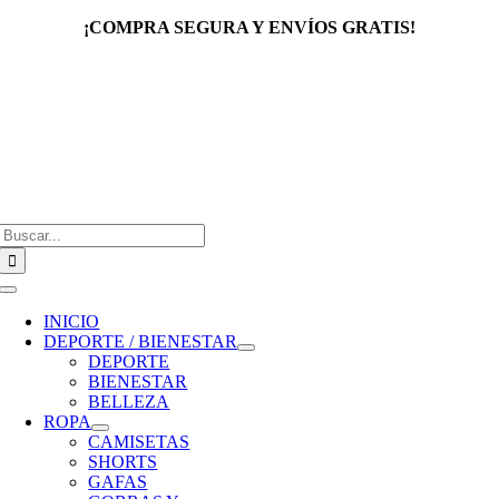
Saltar
¡COMPRA SEGURA Y ENVÍOS GRATIS!
al
contenido
Buscar:
Toggle
Navigation
INICIO
DEPORTE / BIENESTAR
DEPORTE
BIENESTAR
BELLEZA
ROPA
CAMISETAS
SHORTS
GAFAS