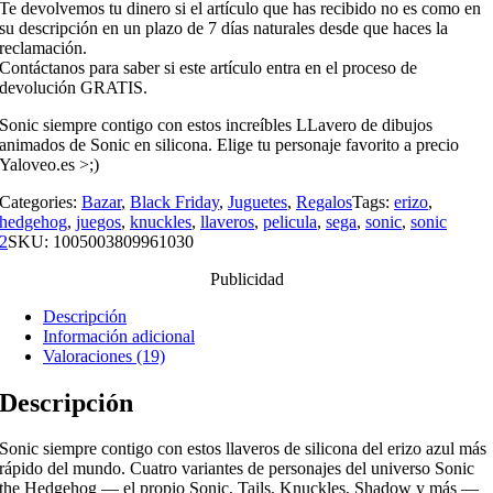
Te devolvemos tu dinero si el artículo que has recibido no es como en
su descripción en un plazo de 7 días naturales desde que haces la
reclamación.
Contáctanos para saber si este artículo entra en el proceso de
devolución GRATIS.
Sonic siempre contigo con estos increíbles LLavero de dibujos
animados de Sonic en silicona. Elige tu personaje favorito a precio
Yaloveo.es >;)
Categories:
Bazar
,
Black Friday
,
Juguetes
,
Regalos
Tags:
erizo
,
hedgehog
,
juegos
,
knuckles
,
llaveros
,
pelicula
,
sega
,
sonic
,
sonic
2
SKU:
1005003809961030
Publicidad
Descripción
Información adicional
Valoraciones (19)
Descripción
Sonic siempre contigo con estos llaveros de silicona del erizo azul más
rápido del mundo. Cuatro variantes de personajes del universo Sonic
the Hedgehog — el propio Sonic, Tails, Knuckles, Shadow y más —