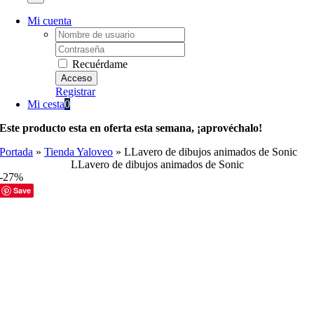
Mi cuenta
Username:
Password:
Recuérdame
Registrar
Mi cesta
0
Este producto esta en oferta esta semana, ¡aprovéchalo!
Portada
»
Tienda Yaloveo
»
LLavero de dibujos animados de Sonic
LLavero de dibujos animados de Sonic
-27%
Save