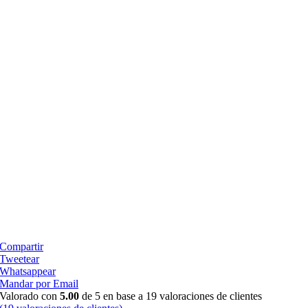
Compartir
Tweetear
Whatsappear
Mandar por Email
Valorado con
5.00
de 5 en base a
19
valoraciones de clientes