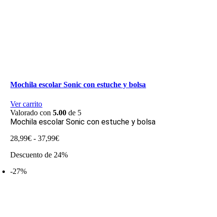
Mochila escolar Sonic con estuche y bolsa
Ver carrito
Valorado con
5.00
de 5
Mochila escolar Sonic con estuche y bolsa
Rango
28,99
€
-
37,99
€
de
Descuento de 24%
precios:
desde
-27%
28,99€
hasta
37,99€