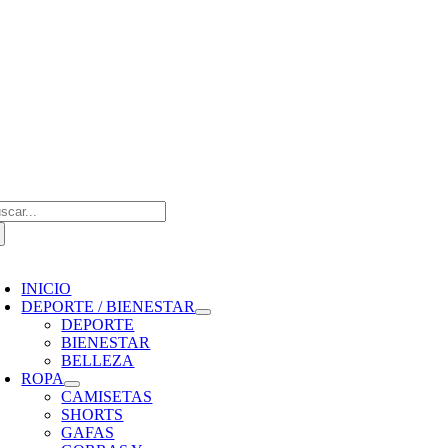
Saltar
al
contenido
scar:
oggle
avigation
INICIO
DEPORTE / BIENESTAR
DEPORTE
BIENESTAR
BELLEZA
ROPA
CAMISETAS
SHORTS
GAFAS