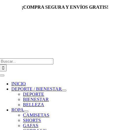
Saltar
¡COMPRA SEGURA Y ENVÍOS GRATIS!
al
contenido
Buscar:
Toggle
Navigation
INICIO
DEPORTE / BIENESTAR
DEPORTE
BIENESTAR
BELLEZA
ROPA
CAMISETAS
SHORTS
GAFAS