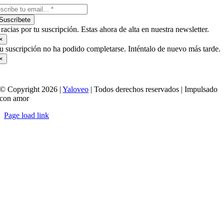
Suscríbete
racias por tu suscripción. Estas ahora de alta en nuestra newsletter.
×
u suscripción no ha podido completarse. Inténtalo de nuevo más tarde.
×
© Copyright 2026 |
Yaloveo
| Todos derechos reservados | Impulsado
con amor
Page load link
Ir
a
Arriba