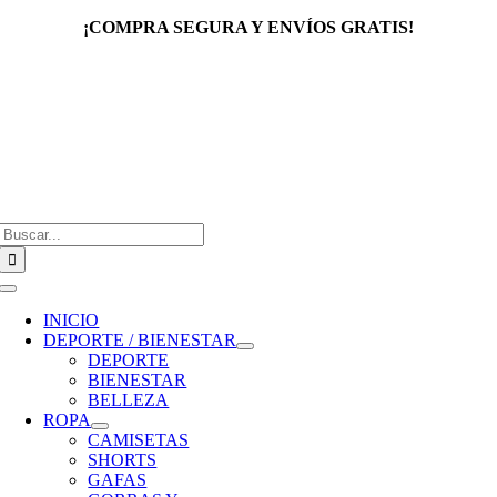
Saltar
¡COMPRA SEGURA Y ENVÍOS GRATIS!
al
contenido
Buscar:
Toggle
Navigation
INICIO
DEPORTE / BIENESTAR
DEPORTE
BIENESTAR
BELLEZA
ROPA
CAMISETAS
SHORTS
GAFAS