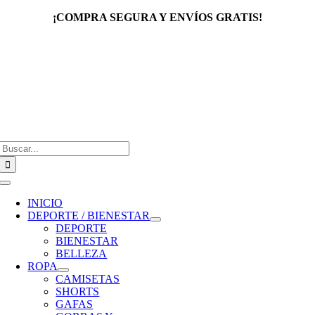
Saltar
¡COMPRA SEGURA Y ENVÍOS GRATIS!
al
contenido
Buscar:
Toggle
Navigation
INICIO
DEPORTE / BIENESTAR
DEPORTE
BIENESTAR
BELLEZA
ROPA
CAMISETAS
SHORTS
GAFAS