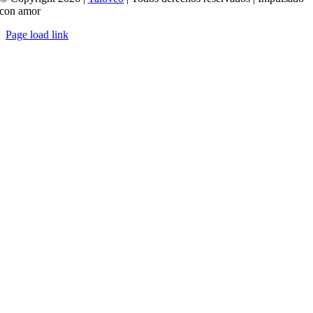
con amor
Page load link
Ir
a
Arriba